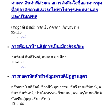
ค่าตราสินค้าที่ส่งผลต่อการตัดสินใจซื้ออาคารชุด
ที่อยู่อาศัยตามแนวรถไฟฟ้าในกรุงเทพมหานคร
และปริมณฑล
เสฎฐวุฒิ มัชฌิมารัตน์ , ภัครดา เกิดประทุม
95-115
pdf
การพัฒนาบ้านธิสู่การเป็นเมืองอัจฉริยะ
ธนวัฒน์ สิทธิใหญ่, สมเดช มุงเมือง
116-130
pdf
การถอดรหัสคำสำคัญมหาสติปัฏฐานสูตร
สรัญญา โชติรัตน์, วิลาสีนี บุญธรรม, วัชรี เลขะวิพัฒน์, อ
ลิษา อินจันทร์, ประไพพรรณ กิ้วเกษม, พระครูโสภณกิตติ
บัณฑิต (บุญเสริม ศรีทา)
131-144