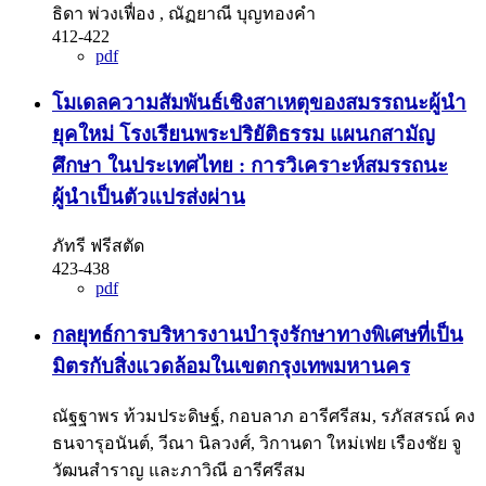
ธิดา พ่วงเฟื่อง , ณัฏยาณี บุญทองคำ
412-422
pdf
โมเดลความสัมพันธ์เชิงสาเหตุของสมรรถนะผู้นำ
ยุคใหม่ โรงเรียนพระปริยัติธรรม แผนกสามัญ
ศึกษา ในประเทศไทย : การวิเคราะห์สมรรถนะ
ผู้นำเป็นตัวแปรส่งผ่าน
ภัทรี ฟรีสตัด
423-438
pdf
กลยุทธ์การบริหารงานบำรุงรักษาทางพิเศษที่เป็น
มิตรกับสิ่งแวดล้อมในเขตกรุงเทพมหานคร
ณัฐฐาพร ท้วมประดิษฐ์, กอบลาภ อารีศรีสม, รภัสสรณ์ คง
ธนจารุอนันต์, วีณา นิลวงศ์, วิกานดา ใหม่เฟย เรืองชัย จู
วัฒนสำราญ และภาวิณี อารีศรีสม