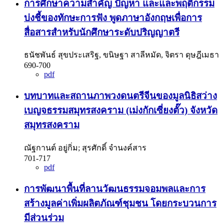
การศึกษาความสำคัญ ปัญหา และและพฤติกรรม
บ่งชี้ของทักษะการฟัง พูดภาษาอังกฤษเพื่อการ
สื่อสารสำหรับนักศึกษาระดับปริญญาตรี
ธนัชพันธ์ สุขประเสริฐ, ขนิษฐา สาลีหมัด, จิตรา ดุษฎีเมธา
690-700
pdf
บทบาทและสถานภาพวงดนตรีจีนของมูลนิธิสว่าง
เบญจธรรมสมุทรสงคราม (เม่งกักเซี่ยงตั๊ว) จังหวัด
สมุทรสงคราม
ณัฐกานต์ อยู่กิ่ม; สุรศักดิ์ จำนงค์สาร
701-717
pdf
การพัฒนาพื้นที่ลานวัฒนธรรมจอมพลและการ
สร้างมูลค่าเพิ่มผลิตภัณฑ์ชุมชน โดยกระบวนการ
มีส่วนร่วม