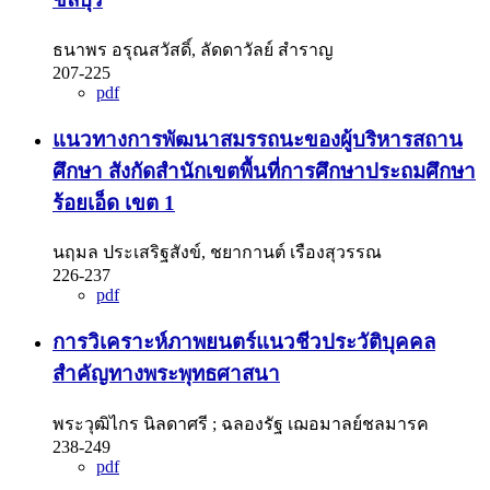
ธนาพร อรุณสวัสดิ์, ลัดดาวัลย์ สำราญ
207-225
pdf
แนวทางการพัฒนาสมรรถนะของผู้บริหารสถาน
ศึกษา สังกัดสำนักเขตพื้นที่การศึกษาประถมศึกษา
ร้อยเอ็ด เขต 1
นฤมล ประเสริฐสังข์, ชยากานต์ เรืองสุวรรณ
226-237
pdf
การวิเคราะห์ภาพยนตร์แนวชีวประวัติบุคคล
สำคัญทางพระพุทธศาสนา
พระวุฒิไกร นิลดาศรี ; ฉลองรัฐ เฌอมาลย์ชลมารค
238-249
pdf