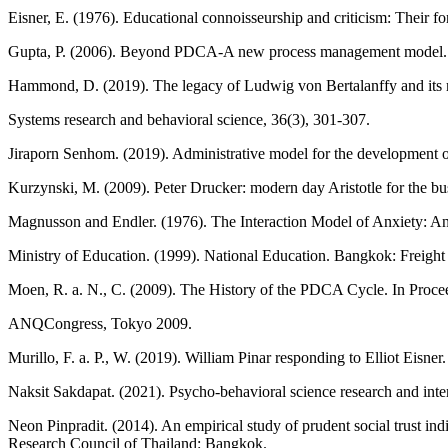
Eisner, E. (1976). Educational connoisseurship and criticism: Their f
Gupta, P. (2006). Beyond PDCA-A new process management model. Q
Hammond, D. (2019). The legacy of Ludwig von Bertalanffy and its r
Systems research and behavioral science, 36(3), 301-307.
Jiraporn Senhom. (2019). Administrative model for the development o
Kurzynski, M. (2009). Peter Drucker: modern day Aristotle for the b
Magnusson and Endler. (1976). The Interaction Model of Anxiety: An 
Ministry of Education. (1999). National Education. Bangkok: Freight
Moen, R. a. N., C. (2009). The History of the PDCA Cycle. In Procee
ANQCongress, Tokyo 2009.
Murillo, F. a. P., W. (2019). William Pinar responding to Elliot Eisner
Naksit Sakdapat. (2021). Psycho-behavioral science research and inte
Neon Pinpradit. (2014). An empirical study of prudent social trust i
Research Council of Thailand: Bangkok.