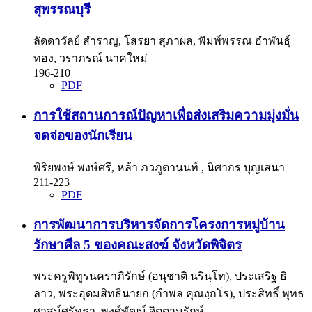
สุพรรณบุรี
ลัดดาวัลย์ สำราญ, โสรยา สุภาผล, พิมพ์พรรณ อำพันธุ์
ทอง, วราภรณ์ นาคใหม่
196-210
PDF
การใช้สถานการณ์ปัญหาเพื่อส่งเสริมความมุ่งมั่น
จดจ่อของนักเรียน
พิริยพงษ์ พงษ์ศรี, หล้า ภวภูตานนท์ , นิศากร บุญเสนา
211-223
PDF
การพัฒนาการบริหารจัดการโครงการหมู่บ้าน
รักษาศีล 5 ของคณะสงฆ์ จังหวัดพิจิตร
พระครูพิทูรนคราภิรักษ์ (อนุชาติ นรินฺโท), ประเสริฐ ธิ
ลาว, พระอุดมสิทธินายก (กำพล คุณงฺกโร), ประสิทธิ์ พุทธ
ศาสน์ศรัทธา, พงศ์พัฒน์ จิตตานุรักษ์