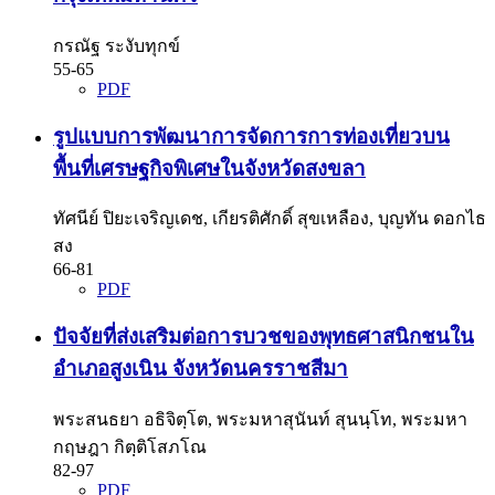
กรณัฐ ระงับทุกข์
55-65
PDF
รูปแบบการพัฒนาการจัดการการท่องเที่ยวบน
พื้นที่เศรษฐกิจพิเศษในจังหวัดสงขลา
ทัศนีย์ ปิยะเจริญเดช, เกียรติศักดิ์ สุขเหลือง, บุญทัน ดอกไธ
สง
66-81
PDF
ปัจจัยที่ส่งเสริมต่อการบวชของพุทธศาสนิกชนใน
อำเภอสูงเนิน จังหวัดนครราชสีมา
พระสนธยา อธิจิตฺโต, พระมหาสุนันท์ สุนนฺโท, พระมหา
กฤษฎา กิตฺติโสภโณ
82-97
PDF