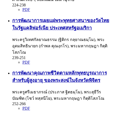
224-238
PDF
การพัฒนาการเผยแผ่พระพุทธศาสนาของวัดไทย
ในรัฐแคลิฟอร์เนีย ประเทศสหรัฐอเมริกา
พระครูวิเทศกัลยาณธรรม (ฐิติกร กลฺยาณธมฺโม), พระ
อุดมสิทธินายก (กำพล คุณงฺกโร), พระมหากฤษฎา กิตฺติ
โสภโณ
239-251
PDF
การพัฒนาคุณภาพชีวิตตามหลักพุทธบูรณาการ
สำหรับผู้สูงอายุ ของพระสงฆ์ในจังหวัดพิจิตร
พระครูศรีเมธาภรณ์ (ประภาส ฐิตธมฺโม), พระสุธีวีร
บัณฑิต (โชว์ ทสฺสนีโย), พระมหากฤษฎา กิตฺติโสภโณ
252-266
PDF