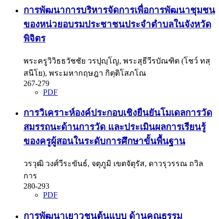
การพัฒนาการบริหารจัดการเพื่อการพัฒนาชุมชน
ของหน่วยอบรมประชาชนประจำตำบลในจังหวัด
พิจิตร
พระครูวิวิธธวัชชัย วรปุญฺโญ, พระสุธีวีรบัณฑิต (โชว์ ทสฺ
สนีโย), พระมหากฤษฎา กิตฺติโสภโณ
267-279
PDF
การวิเคราะห์องค์ประกอบเชิงยืนยันโมเดลการวัด
สมรรถนะด้านการวัด และประเมินผลการเรียนรู้
ของครูผู้สอนในระดับการศึกษาขั้นพื้นฐาน
วรวุฒิ วงศ์วีระขันธ์, จตุภูมิ เขตจัตุรัส, ดาวรุวรรณ ถวิล
การ
280-293
PDF
การพัฒนาเยาวชนต้นแบบ ด้านคุณธรรม