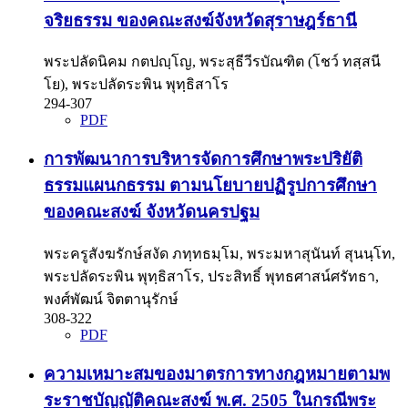
จริยธรรม ของคณะสงฆ์จังหวัดสุราษฎร์ธานี
พระปลัดนิคม กตปญฺโญ, พระสุธีวีรบัณฑิต (โชว์ ทสฺสนี
โย), พระปลัดระพิน พุทฺธิสาโร
294-307
PDF
การพัฒนาการบริหารจัดการศึกษาพระปริยัติ
ธรรมแผนกธรรม ตามนโยบายปฏิรูปการศึกษา
ของคณะสงฆ์ จังหวัดนครปฐม
พระครูสังฆรักษ์สงัด ภทฺทธมฺโม, พระมหาสุนันท์ สุนนฺโท,
พระปลัดระพิน พุทฺธิสาโร, ประสิทธิ์ พุทธศาสน์ศรัทธา,
พงศ์พัฒน์ จิตตานุรักษ์
308-322
PDF
ความเหมาะสมของมาตรการทางกฎหมายตามพ
ระราชบัญญัติคณะสงฆ์ พ.ศ. 2505 ในกรณีพระ