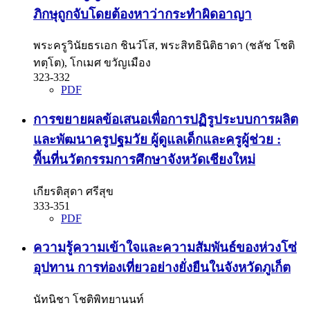
ภิกษุถูกจับโดยต้องหาว่ากระทำผิดอาญา
พระครูวินัยธรเอก ชินวํโส, พระสิทธินิติธาดา (ชลัช โชติ
ทตฺโต), โกเมศ ขวัญเมือง
323-332
PDF
การขยายผลข้อเสนอเพื่อการปฏิรูประบบการผลิต
และพัฒนาครูปฐมวัย ผู้ดูแลเด็กและครูผู้ช่วย :
พื้นที่นวัตกรรมการศึกษาจังหวัดเชียงใหม่
เกียรติสุดา ศรีสุข
333-351
PDF
ความรู้ความเข้าใจและความสัมพันธ์ของห่วงโซ่
อุปทาน การท่องเที่ยวอย่างยั่งยืนในจังหวัดภูเก็ต
นัทนิชา โชติพิทยานนท์