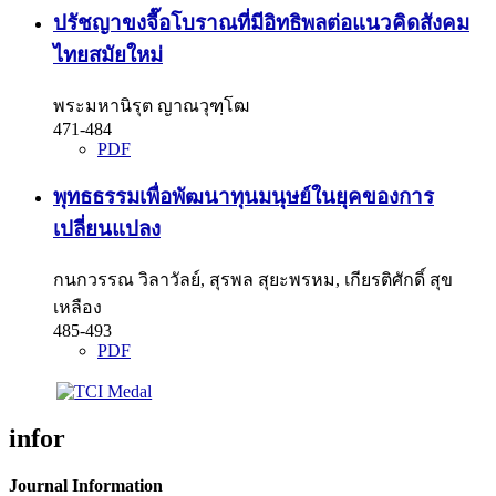
ปรัชญาขงจื๊อโบราณที่มีอิทธิพลต่อแนวคิดสังคม
ไทยสมัยใหม่
พระมหานิรุต ญาณวุฑฺโฒ
471-484
PDF
พุทธธรรมเพื่อพัฒนาทุนมนุษย์ในยุคของการ
เปลี่ยนแปลง
กนกวรรณ วิลาวัลย์, สุรพล สุยะพรหม, เกียรติศักดิ์ สุข
เหลือง
485-493
PDF
infor
Journal Information