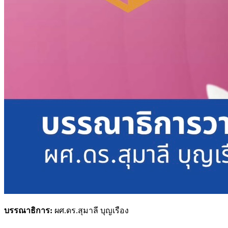
บรรณาธิการ:
ผศ.ดร.สุมาลี บุญเรือง