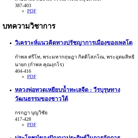
387-403
PDF
บทความวิชาการ
วิเคราะห์แนวคิดทางปรัชญาการเมืองของเพลโต
กำพล ศรีโท, พระมหากฤษฎา กิตติโสภโณ, พระอุดมสิทธิ
นายก (กำพล คุณงฺกโร)
404-416
PDF
หลวงพ่อทวดเหยียบน้ำทะเลจืด : วีรบุรุษทาง
วัฒนธรรมของชาวใต้
กรกฎา บุญวิชัย
417-428
PDF
ประโยชน์ของปัญญาประดิษฐ์ในการจัดการ