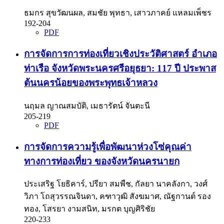
ธมกร สุขวัฒนผล, สมชัย พุทธา, เสาวภาคย์ แหลมเพ็ชร
192-204
PDF
การจัดการการท่องเที่ยวเชิงประวัติศาสตร์ อำเภอ
ท่าเรือ จังหวัดพระนครศรีอยุธยา: 117 ปี ประพาส
ต้นนครน้อยของพระพุทธเจ้าหลวง
นฤมล ญาณสมบัติ, เมธารัตน์ จันตะนี
205-219
PDF
การจัดการความรู้เพื่อพัฒนาห่วงโซ่คุณค่า
ทางการท่องเที่ยว ของจังหวัดนครนายก
ประเสริฐ โยธิคาร์, ปรียา สมพืช, กัลยา นาคลังกา, วงศ์
วิภา โถสุวรรณจินดา, คฑาวุฒิ สังฆมาศ, ณัฐกานต์ รอง
ทอง, โสรยา งามสนิท, มรกต บุญศิริชัย
220-233