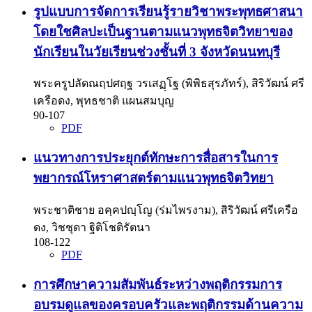
รูปแบบการจัดการเรียนรู้รายวิชาพระพุทธศาสนา
โดยใชศิลปะเป็นฐานตามแนวพุทธจิตวิทยาของ
นักเรียนในวัยเรียนช่วงชั้นที่ 3 จังหวัดนนทบุรี
พระครูปลัดณฤปศฤฐ วรเสฏฺโฐ (พิพิธสุรภัทร์), สิริวัฒน์ ศรี
เครือดง, พุทธชาติ แผนสมบุญ
90-107
PDF
แนวทางการประยุกต์ทักษะการสื่อสารในการ
พยากรณ์โหราศาสตร์ตามแนวพุทธจิตวิทยา
พระชาติชาย อคฺคปญฺโญ (ร่มไพรงาม), สิริวัฒน์ ศรีเครือ
ดง, วิชชุดา ฐิติโชติรัตนา
108-122
PDF
การศึกษาความสัมพันธ์ระหว่างพฤติกรรมการ
อบรมดูแลของครอบครัวและพฤติกรรมด้านความ