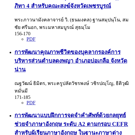
ภิทา 4 สำหรับคณะสงฆ์จังหวัดเพชรบูรณ์
พระภาวนามังคลาจารย์ วิ. (ธนมงคล) ฐานสมฺปนฺโน, สม
ชัย ศรีนอก, พระมหาสมบูรณ์ สุธมฺโม
156-170
PDF
การพัฒนาคุณภาพชีวิตของบุคลากรองค์การ
บริหารส่วนตำบลดงพญา อำเภอบ่อเกลือ จังหวัด
น่าน
ณฐวัฒน์ ธิมิตร, พระครูปลัดวัชรพงษ์ วชิรปญฺโญ, ธิติวุฒิ
หมั่นมี
171-185
PDF
การพัฒนาแบบฝึกการจดจำคำศัพท์ด้วยกลยุทธ์
ช่วยจำภาษาอังกฤษ ระดับ A2 ตามกรอบ CEFR
สำหรับผู้เรียนภาษาอังกฤษ ในฐานะภาษาต่าง