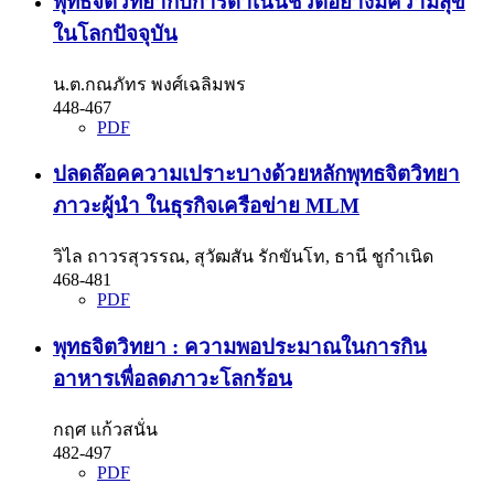
พุทธจิตวิทยากับการดำเนินชีวิตอย่างมีความสุข
ในโลกปัจจุบัน
น.ต.กณภัทร พงศ์เฉลิมพร
448-467
PDF
ปลดล๊อคความเปราะบางด้วยหลักพุทธจิตวิทยา
ภาวะผู้นำ ในธุรกิจเครือข่าย MLM
วิไล ถาวรสุวรรณ, สุวัฒสัน รักขันโท, ธานี ชูกำเนิด
468-481
PDF
พุทธจิตวิทยา : ความพอประมาณในการกิน
อาหารเพื่อลดภาวะโลกร้อน
กฤศ แก้วสนั่น
482-497
PDF