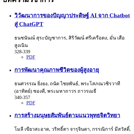
วิวัฒนาการของปัญญาประดิษฐ์ AI จาก Chatbot
สู่ ChatGPT
ธนชนันณ์ สุระบัญชาการ, สิริวัฒน์ ศรีเครือดง, มั่น เสือ
สูงเนิน
328-339
PDF
การพัฒนาคุณภาพชีวิตของผู้สูงอายุ
ธนศวรรณ ยิ่งยง, ถนัด ไชยพันธ์, พระโสภณวชิรวาที
(อาทิตย์) ซองดี, พระมหาถาวร ถาวรเมธี
340-357
PDF
การสร้างมนุษยสัมพันธ์ตามแนวพุทธจิตวิทยา
โมลี เขียวสะอาด, วริทธิ์ตา จารุจินดา, กรรณิการ์ มีสวัสดิ์,