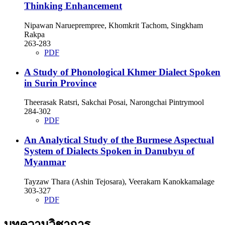
Thinking Enhancement
Nipawan Narueprempree, Khomkrit Tachom, Singkham
Rakpa
263-283
PDF
A Study of Phonological Khmer Dialect Spoken
in Surin Province
Theerasak Ratsri, Sakchai Posai, Narongchai Pintrymool
284-302
PDF
An Analytical Study of the Burmese Aspectual
System of Dialects Spoken in Danubyu of
Myanmar
Tayzaw Thara (Ashin Tejosara), Veerakarn Kanokkamalage
303-327
PDF
บทความวิชาการ