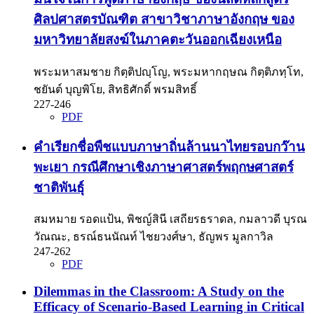
ศิลปศาสตรบัณฑิต สาขาวิชาภาษาอังกฤษ ของ
มหาวิทยาลัยสงฆ์ในภาคตะวันออกเฉียงเหนือ
พระมหาสมชาย กิตฺติปญฺโญ, พระมหากฤษณ กิตฺติภทฺโท,
ชยันต์ บุญพิโย, สิทธิศักดิ์ พรมสิทธิ์
227-246
PDF
คำเรียกชื่อพืชแบบภาษาถิ่นล้านนาไทยรอบกว๊าน
พะเยา กรณีศึกษาเชิงภาษาศาสตร์พฤกษศาสตร์
ชาติพันธุ์
สมหมาย รอดแป้น, พิชญ์สินี เสถียรธราดล, กมลาวดี บุรณ
วัณณะ, ธรณ์ธนนัณท์ ไชยวงศ์ษา, ธัญพร มูลกาวิล
247-262
PDF
Dilemmas in the Classroom: A Study on the
Efficacy of Scenario-Based Learning in Critical