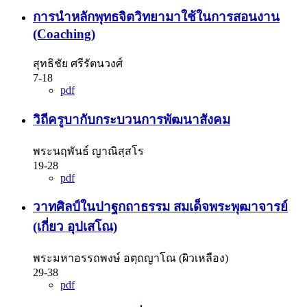
การนำหลักพุทธจิตวิทยามาใช้ในการสอนงาน
(Coaching)
สุทธิชัย ศรีรัตนวงศ์
7-18
pdf
วิถีครูบากับกระบวนการพัฒนาสังคม
พระนฤพันธ์ ญาณิสฺสโร
19-28
pdf
วาทศิลป์ในปาฐกถาธรรม สมเด็จพระพุฒาจารย์
(เกี่ยว อุปเสโณ)
พระมหาอรรถพงษ์ อตฺถญาโณ (ผิวเหลือง)
29-38
pdf