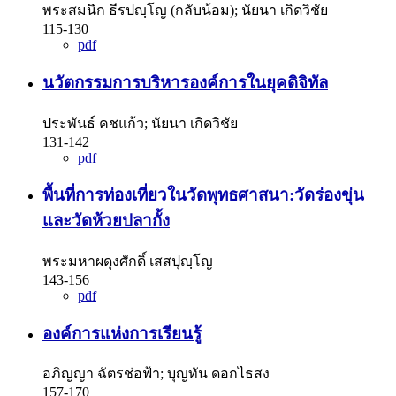
พระสมนึก ธีรปญฺโญ (กลับน้อม); นัยนา เกิดวิชัย
115-130
pdf
นวัตกรรมการบริหารองค์การในยุคดิจิทัล
ประพันธ์ คชแก้ว; นัยนา เกิดวิชัย
131-142
pdf
พื้นที่การท่องเที่ยวในวัดพุทธศาสนา:วัดร่องขุ่น
และวัดห้วยปลากั้ง
พระมหาผดุงศักดิ์ เสสปุญฺโญ
143-156
pdf
องค์การแห่งการเรียนรู้
อภิญญา ฉัตรช่อฟ้า; บุญทัน ดอกไธสง
157-170