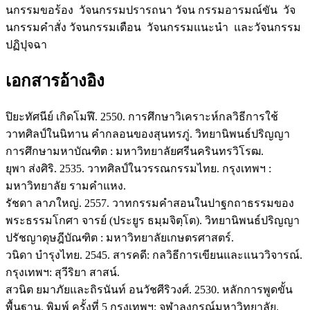
นกรรมขอร้อง วัจนกรรมปรารถนา วัจน กรรมอารมณ์ขัน วัจ
นกรรมคำสั่ง วัจนกรรมเตือน วัจนกรรมแนะนำ และวัจนกรรม
ปฏิปุจฉา
เอกสารอ้างอิง
ปิยะทัศนีย์ เกิดโมฬี. 2550. การศึกษาวิเคราะห์กลวิธีการใช้
วาทศิลป์ในนิทาน คำกลอนของสุนทรภู่. วิทยานิพนธ์ปริญญา
การศึกษามหาบัณฑิต : มหาวิทยาลัยศรีนครินทรวิโรฒ.
ยุพา ส่งศิริ. 2535. วาทศิลป์ในวรรณกรรมไทย. กรุงเทพฯ :
มหาวิทยาลัย รามคำแหง.
รัชดา ลาภใหญ่. 2557. วาทกรรมคำสอนในปาฐกถาธรรมของ
พระธรรมโกศา จารย์ (ประยูร ธมฺมจิตฺโต). วิทยานิพนธ์ปริญญา
ปรัชญาดุษฎีบัณฑิต : มหาวิทยาลัยเกษตรศาสตร์.
วนิดา บำรุงไทย. 2545. สารคดี: กลวิธีการเขียนและแนววิจารณ์.
กรุงเทพฯ: สุวีริยา สาสน์.
สวนิต ยมาภัยและถิรนันท์ อนวัชศีริวงศ์. 2530. หลักการพูดขั้น
พื้นฐาน. พิมพ์ ครั้งที่ 5 กรุงเทพฯ: จุฬาลงกรณ์มหาวิทยาลัย.