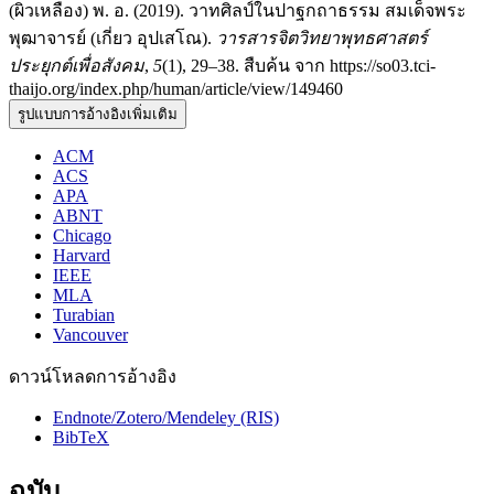
(ผิวเหลือง) พ. อ. (2019). วาทศิลป์ในปาฐกถาธรรม สมเด็จพระ
พุฒาจารย์ (เกี่ยว อุปเสโณ).
วารสารจิตวิทยาพุทธศาสตร์
ประยุกต์เพื่อสังคม
,
5
(1), 29–38. สืบค้น จาก https://so03.tci-
thaijo.org/index.php/human/article/view/149460
รูปแบบการอ้างอิงเพิ่มเติม
ACM
ACS
APA
ABNT
Chicago
Harvard
IEEE
MLA
Turabian
Vancouver
ดาวน์โหลดการอ้างอิง
Endnote/Zotero/Mendeley (RIS)
BibTeX
ฉบับ