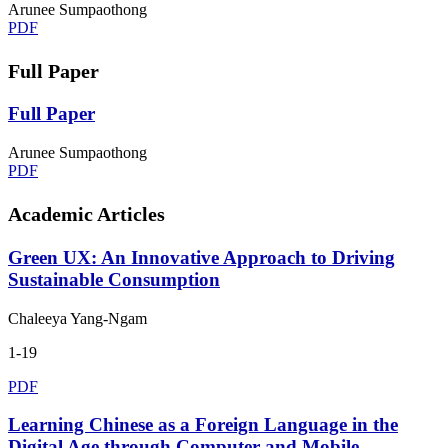
Arunee Sumpaothong
PDF
Full Paper
Full Paper
Arunee Sumpaothong
PDF
Academic Articles
Green UX: An Innovative Approach to Driving
Sustainable Consumption
Chaleeya Yang-Ngam
1-19
PDF
Learning Chinese as a Foreign Language in the
Digital Age through Computer and Mobile