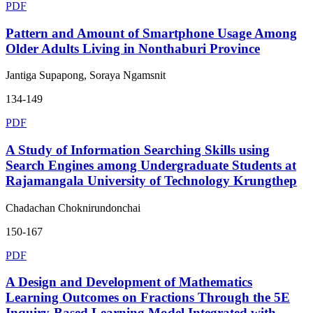
PDF
Pattern and Amount of Smartphone Usage Among
Older Adults Living in Nonthaburi Province
Jantiga Supapong, Soraya Ngamsnit
134-149
PDF
A Study of Information Searching Skills using
Search Engines among Undergraduate Students at
Rajamangala University of Technology Krungthep
Chadachan Choknirundonchai
150-167
PDF
A Design and Development of Mathematics
Learning Outcomes on Fractions Through the 5E
Inquiry-Based Learning Model Integrated with