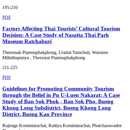
195-210
PDF
Factors Affecting Thai Tourists’ Cultural Tourism
Decision: A Case Study of Nasatta Thai Park
Museum Ratchaburi
Theerasak Piamsuphakphong, Urairat Yamchuti, Warunee
Milinthapunya , Theerarat Piamsuphakphong
211-225
PDF
Guidelines for Promoting Community Tourism
through the Belief in Pu U-Luen Nakarat: A Case
Study of Ban Sok Phok - Ban Sok Pho, Bueng
Khong Long Subdistrict, Bueng Khong Long
District, Bueng Kan Province
Rujirage Komintarachat, Rattiya Komintarachat, Phatcharawadee