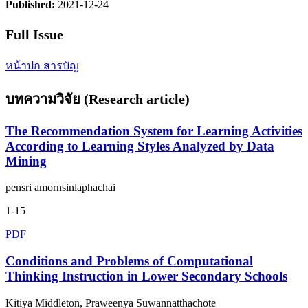
Published:
2021-12-24
Full Issue
หน้าปก
สารบัญ
บทความวิจัย (Research article)
The Recommendation System for Learning Activities
According to Learning Styles Analyzed by Data
Mining
pensri amornsinlaphachai
1-15
PDF
Conditions and Problems of Computational
Thinking Instruction in Lower Secondary Schools
Kitiya Middleton, Praweenya Suwannatthachote