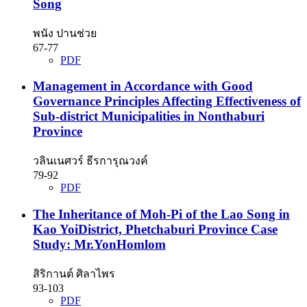
Song
พนัง ปานช่วย
67-77
PDF
Management in Accordance with Good
Governance Principles Affecting Effectiveness of
Sub-district Municipalities in Nonthaburi
Province
วลินเนศวร์ ธีรการุณวงค์
79-92
PDF
The Inheritance of Moh-Pi of the Lao Song in
Kao YoiDistrict, Phetchaburi Province Case
Study: Mr.YonHomlom
สิริกานต์ ศิลาไพร
93-103
PDF