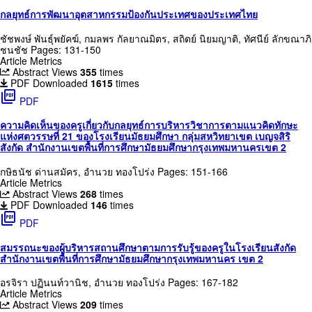
กลยุทธ์การพัฒนาอุตสาหกรรมป้องกันประเทศของประเทศไทย
ชัชพงษ์ พันธุ์พยัคฆ์, กมลพร กัลยาณมิตร, สถิตย์ นิยมญาติ, ทัศนีย์ ลักขณาภิ
ชนชัช
Pages: 131-150
Article Metrics
Abstract Views
355
times
PDF Downloaded
1615
times
picture_as_pdf
PDF
ความคิดเห็นของครูเกี่ยวกับกลยุทธ์การบริหารวิชาการตามแนวคิดทักษะ
แห่งศตวรรษที่ 21 ของโรงเรียนมัธยมศึกษา กลุ่มสหวิทยาเขต เบญจสิริ
สังกัด สำนักงานเขตพื้นที่การศึกษามัธยมศึกษากรุงเทพมหานครเขต 2
กษิธนัช ด่านสมัคร, อำนวย ทองโปร่ง
Pages: 151-166
Article Metrics
Abstract Views
268
times
PDF Downloaded
146
times
picture_as_pdf
PDF
สมรรถนะของผู้บริหารสถานศึกษาตามการรับรู้ของครูในโรงเรียนสังกัด
สำนักงานเขตพื้นที่การศึกษามัธยมศึกษากรุงเทพมหานคร เขต 2
อรจิรา ปฏินนท์วานิช, อำนวย ทองโปร่ง
Pages: 167-182
Article Metrics
Abstract Views
209
times