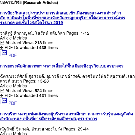
บทความวิจัย (Research Articles)
การป้องกันและปราบปรามการลักลอบเข้าเมืองของแรงงานต่างด้าว
สัญชาติพม่าในพื้นที่ชายแดนจังหวัดกาญจนบุรีภายใต้สถานการณ์แพร่
ระบาดของเชื้อไวรัสโคโรนา 2019
วาสิฏฐี ศิวกาญจน์, โสรัตน์ กลับวิลา
Pages: 1-12
Article Metrics
Abstract Views
218
times
PDF Downloaded
438
times
picture_as_pdf
PDF
การยกระดับศักยภาพการเพาะเลี้ยงไก่พื้นเมืองเชิงธุรกิจแบบครบวงจร
ฉัตรณรงค์ศักดิ์ สุธรรมดี, อุมาวดี เดชธำรงค์, ดาศรินทร์พัชร์ สุธรรมดี, เสก
สรรค์ สนวา
Pages: 13-28
Article Metrics
Abstract Views
524
times
PDF Downloaded
431
times
picture_as_pdf
PDF
การบริหารความขัดแย้งของผู้บริหารสถานศึกษา ตามการรับรู้ของครูสังกัด
สำนักงานเขตพื้นที่การศึกษามัธยมศึกษาสมุทรปราการ
ณัฐสิทธิ์ ชินวงค์, อำนวย ทองโปร่ง
Pages: 29-44
Article Metrics