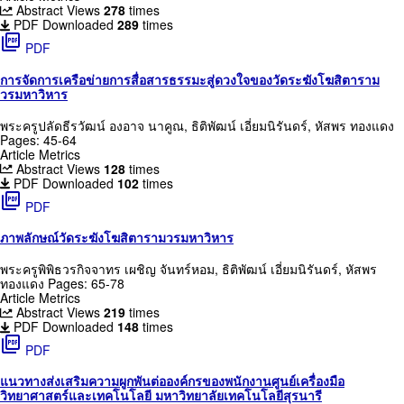
Abstract Views
278
times
PDF Downloaded
289
times
picture_as_pdf
PDF
การจัดการเครือข่ายการสื่อสารธรรมะสู่ดวงใจของวัดระฆังโฆสิตาราม
วรมหาวิหาร
พระครูปลัดธีรวัฒน์ องอาจ นาคูณ, ธิติพัฒน์ เอี่ยมนิรันดร์, หัสพร ทองแดง
Pages: 45-64
Article Metrics
Abstract Views
128
times
PDF Downloaded
102
times
picture_as_pdf
PDF
ภาพลักษณ์วัดระฆังโฆสิตารามวรมหาวิหาร
พระครูพิพิธวรกิจจาทร เผชิญ จันทร์หอม, ธิติพัฒน์ เอี่ยมนิรันดร์, หัสพร
ทองแดง
Pages: 65-78
Article Metrics
Abstract Views
219
times
PDF Downloaded
148
times
picture_as_pdf
PDF
แนวทางส่งเสริมความผูกพันต่อองค์กรของพนักงานศูนย์เครื่องมือ
วิทยาศาสตร์และเทคโนโลยี มหาวิทยาลัยเทคโนโลยีสุรนารี