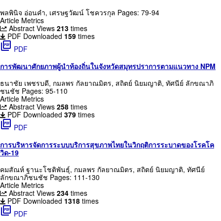
พลพินิจ อ่อนคำ, เศรษฐวัฒน์ โชควรกุล
Pages: 79-94
Article Metrics
Abstract Views
213
times
PDF Downloaded
159
times
picture_as_pdf
PDF
การพัฒนาศักยภาพผู้นำท้องถิ่นในจังหวัดสมุทรปราการตามแนวทาง NPM
ธนาชัย เพชรบดี, กมลพร กัลยาณมิตร, สถิตย์ นิยมญาติ, ทัศนีย์ ลักขณาภิ
ชนชัช
Pages: 95-110
Article Metrics
Abstract Views
258
times
PDF Downloaded
379
times
picture_as_pdf
PDF
การบริหารจัดการระบบบริการสุขภาพไทยในวิกฤติการระบาดของโรคโค
วิด-19
คมสัณห์ ฐานะโชติพันธุ์, กมลพร กัลยาณมิตร, สถิตย์ นิยมญาติ, ทัศนีย์
ลักขณาภิชนชัช
Pages: 111-130
Article Metrics
Abstract Views
234
times
PDF Downloaded
1318
times
picture_as_pdf
PDF