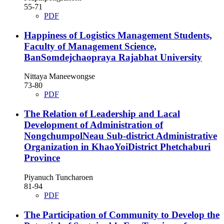
55-71
PDF
Happiness of Logistics Management Students,
Faculty of Management Science,
BanSomdejchaopraya Rajabhat University
Nittaya Maneewongse
73-80
PDF
The Relation of Leadership and Lacal
Development of Administration of
NongchumpolNeau Sub-district Administrative
Organization in KhaoYoiDistrict Phetchaburi
Province
Piyanuch Tuncharoen
81-94
PDF
The Participation of Community to Develop the