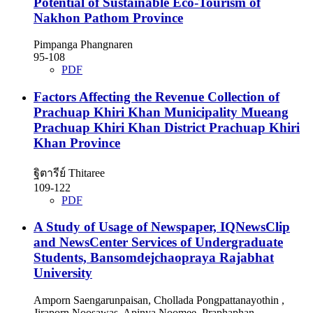
Potential of Sustainable Eco-Tourism of
Nakhon Pathom Province
Pimpanga Phangnaren
95-108
PDF
Factors Affecting the Revenue Collection of
Prachuap Khiri Khan Municipality Mueang
Prachuap Khiri Khan District Prachuap Khiri
Khan Province
ฐิตารีย์ Thitaree
109-122
PDF
A Study of Usage of Newspaper, IQNewsClip
and NewsCenter Services of Undergraduate
Students, Bansomdejchaopraya Rajabhat
University
Amporn Saengarunpaisan, Chollada Pongpattanayothin ,
Jiraporn Noosawas, Apinya Noomee, Praphaphan