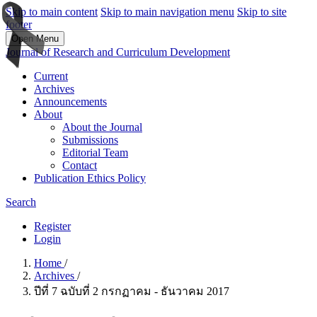
Skip to main content
Skip to main navigation menu
Skip to site
footer
Open Menu
Journal of Research and Curriculum Development
Current
Archives
Announcements
About
About the Journal
Submissions
Editorial Team
Contact
Publication Ethics Policy
Search
Register
Login
Home
/
Archives
/
ปีที่ 7 ฉบับที่ 2 กรกฏาคม - ธันวาคม 2017