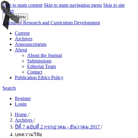
Skip to main content
Skip to main navigation menu
Skip to site
footer
Open Menu
Journal of Research and Curriculum Development
Current
Archives
Announcements
About
About the Journal
Submissions
Editorial Team
Contact
Publication Ethics Policy
Search
Register
Login
Home
/
Archives
/
ปีที่ 7 ฉบับที่ 2 กรกฏาคม - ธันวาคม 2017
/
บทความวิจัย