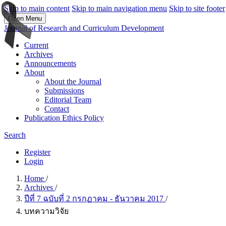
Skip to main content
Skip to main navigation menu
Skip to site footer
Open Menu
Journal of Research and Curriculum Development
Current
Archives
Announcements
About
About the Journal
Submissions
Editorial Team
Contact
Publication Ethics Policy
Search
Register
Login
Home
/
Archives
/
ปีที่ 7 ฉบับที่ 2 กรกฏาคม - ธันวาคม 2017
/
บทความวิจัย