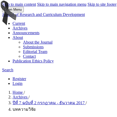
Skip to main content
Skip to main navigation menu
Skip to site footer
Open Menu
Journal of Research and Curriculum Development
Current
Archives
Announcements
About
About the Journal
Submissions
Editorial Team
Contact
Publication Ethics Policy
Search
Register
Login
Home
/
Archives
/
ปีที่ 7 ฉบับที่ 2 กรกฏาคม - ธันวาคม 2017
/
บทความวิจัย