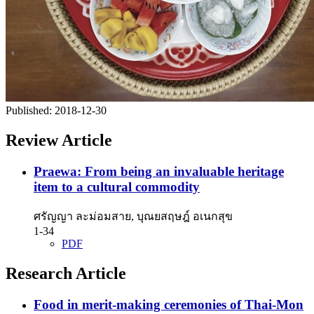
Published:
2018-12-30
Review Article
Praewa: From being an invaluable heritage
item to a cultural commodity
ศรัญญา ละม่อมสาย, บุณยสฤษฎ์ อเนกสุข
1-34
PDF
Research Article
Food in merit-making ceremonies of Thai-Mon