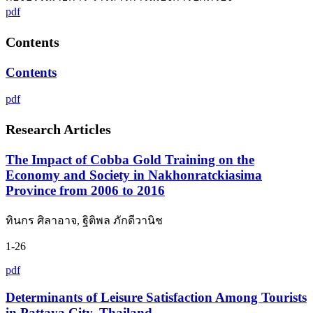
pdf
Contents
Contents
pdf
Research Articles
The Impact of Cobba Gold Training on the
Economy and Society in Nakhonratckiasima
Province from 2006 to 2016
ทินกร ศิลาอาจ, ฐิติพล ภักดีวานิช
1-26
pdf
Determinants of Leisure Satisfaction Among Tourists
in Pattaya City, Thailand