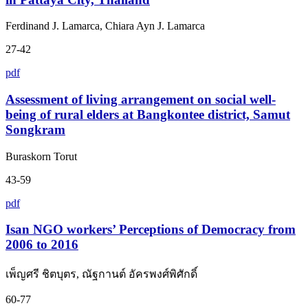
Ferdinand J. Lamarca, Chiara Ayn J. Lamarca
27-42
pdf
Assessment of living arrangement on social well-
being of rural elders at Bangkontee district, Samut
Songkram
Buraskorn Torut
43-59
pdf
Isan NGO workers’ Perceptions of Democracy from
2006 to 2016
เพ็ญศรี ชิตบุตร, ณัฐกานต์ อัครพงศ์พิศักดิ์
60-77