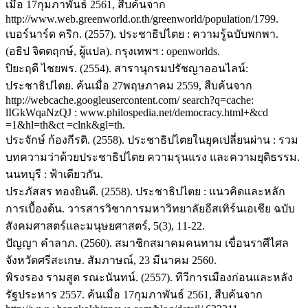
เมื่อ 17กุมภาพันธ์ 2561, สืบค้นจาก
http://www.web.greenworld.or.th/greenworld/population/1799.
เบอร์นาร์ด คริก. (2557). ประชาธิปไตย : ความรู้ฉบับพกพา.
(อธิป จิตตฤกษ์, ผู้แปล). กรุงเทพฯ : openworlds.
ปิยะฤดี ไชยพร. (2554). สารานุกรมปรัชญาออนไลน์:
ประชาธิปไตย. ค้นเมื่อ 27พฤษภาคม 2559, สืบค้นจาก
http://webcache.googleusercontent.com/ search?q=cache:
lIGkWqaNzQJ : www.philospedia.net/democracy.html+&cd
=1&hl=th&ct =clnk&gl=th.
ประจักษ์ ก้องกีรติ. (2558). ประชาธิปไตยในยุคเปลี่ยนผ่าน : รวม
บทความว่าด้วยประชาธิปไตย ความรุนแรง และความยุติธรรม.
นนทบุรี : ฟ้าเดียวกัน.
ประภัสสร ทองยินดี. (2558). ประชาธิปไตย : แนวคิดและหลัก
การเบื้องต้น. วารสารวิชาการมหาวิทยาลัยอีสเทิร์นเอเชีย ฉบับ
สังคมศาสตร์และมนุษยศาสตร์, 5(3), 11-22.
ปัญญา คำลาภ. (2560). สมาชิกสมาคมคนทาม เขื่อนราศีไศล
จังหวัดศรีสะเกษ. สัมภาษณ์, 23 มีนาคม 2560.
พิรงรอง รามสูต รณะนันทน์. (2557). ทีวีการเมืองก่อนและหลัง
รัฐประหาร 2557. ค้นเมื่อ 17กุมภาพันธ์ 2561, สืบค้นจาก