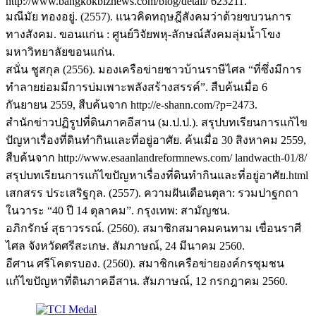
http://www.bangkokbiznews.com/blog/detail/ 623211.
มณีมัย ทองอยู่. (2557). แนวคิดทฤษฎีสังคมว่าด้วยขบวนการ
ทางสังคม. ขอนแก่น : ศูนย์วิจัยพหุ-ลักษณ์สังคมลุ่มน้ำโขง
มหาวิทยาลัยขอนแก่น.
สนั่น ชูสกุล (2556). มองเครือข่ายชาวบ้านราษีไศล “ที่ซึ่งมีการ
ทำลายย่อมมีการบ่มเพาะพลังสร้างสรรค์”. สืบค้นเมื่อ 6
กันยายน 2559, สืบค้นจาก http://e-shann.com/?p=2473.
สำนักข่าวปฏิรูปที่ดินภาคอีสาน (ม.ป.ป.). สรุปบทเรียนการแก้ไข
ปัญหาเรื่องที่ดินทำกินและที่อยู่อาศัย. ค้นเมื่อ 30 สิงหาคม 2559,
สืบค้นจาก http://www.esaanlandreformnews.com/ landwacth-01/8/
สรุปบทเรียนการแก้ไขปัญหาเรื่องที่ดินทำกินและที่อยู่อาศัย.html
เสกสรร ประเสริฐกุล. (2557). ความฝันเดือนตุลา: รวมปาฐกถา
ในวาระ “40 ปี 14 ตุลาคม”. กรุงเทพ: สามัญชน.
อภิกรักษ์ สุธาวรรณ์. (2560). สมาชิกสมาคมคนทาม เขื่อนราศี
ไศล จังหวัดศรีสะเกษ. สัมภาษณ์, 24 มีนาคม 2560.
อีศาน ศรีโคตรบอง. (2560). สมาชิกเครือข่ายองค์กรชุมชน
แก้ไขปัญหาที่ดินภาคอีสาน. สัมภาษณ์, 12 กรกฎาคม 2560.