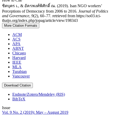
How to Cite
ชิตบุตร เ., & อัครพงศ์พิศักดิ์ ณ. (2019). Isan NGO workers’
Perceptions of Democracy from 2006 to 2016.
Journal of Politics
and Governance
,
9
(2), 60–77. retrieved from https://so03.tci-
thaijo.org/index.php/jopag/article/view/198343
More Citation Formats
ACM
ACS
APA
ABNT
Chicago
Harvard
IEEE
MLA
Turabian
Vancouver
Download Citation
Endnote/Zotero/Mendeley (RIS)
BibTeX
Issue
Vol. 9 No. 2 (2019): May – August 2019