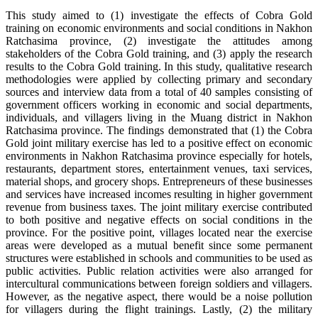
This study aimed to (1) investigate the effects of Cobra Gold
training on economic environments and social conditions in Nakhon
Ratchasima province, (2) investigate the attitudes among
stakeholders of the Cobra Gold training, and (3) apply the research
results to the Cobra Gold training. In this study, qualitative research
methodologies were applied by collecting primary and secondary
sources and interview data from a total of 40 samples consisting of
government officers working in economic and social departments,
individuals, and villagers living in the Muang district in Nakhon
Ratchasima province. The findings demonstrated that (1) the Cobra
Gold joint military exercise has led to a positive effect on economic
environments in Nakhon Ratchasima province especially for hotels,
restaurants, department stores, entertainment venues, taxi services,
material shops, and grocery shops. Entrepreneurs of these businesses
and services have increased incomes resulting in higher government
revenue from business taxes. The joint military exercise contributed
to both positive and negative effects on social conditions in the
province. For the positive point, villages located near the exercise
areas were developed as a mutual benefit since some permanent
structures were established in schools and communities to be used as
public activities. Public relation activities were also arranged for
intercultural communications between foreign soldiers and villagers.
However, as the negative aspect, there would be a noise pollution
for villagers during the flight trainings. Lastly, (2) the military