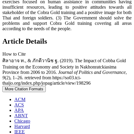
exercises focused on human assistance in communities having
insufficient resources, leading to positive attitudes towards all
stakeholder of the Cobra Gold training and a positive image for both
Thai and foreign soldiers. (3) The Government should solve the
problems and support Cobra Gold training covering all areas
according to the needs of the people.
Article Details
How to Cite
ศิลาอาจ ท., & ภักดีวานิช ฐ. (2019). The Impact of Cobba Gold
Training on the Economy and Society in Nakhonratckiasima
Province from 2006 to 2016.
Journal of Politics and Governance
,
9
(2), 1–26. retrieved from https://so03.tci-
thaijo.org/index.php/jopag/article/view/198296
More Citation Formats
ACM
ACS
APA
ABNT
Chicago
Harvard
IEEE