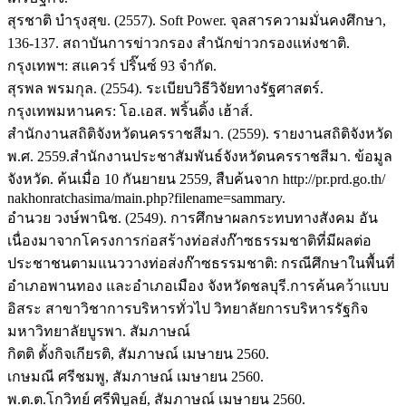
สุรชาติ บำรุงสุข. (2557). Soft Power. จุลสารความมั่นคงศึกษา,
136-137. สถาบันการข่าวกรอง สำนักข่าวกรองแห่งชาติ.
กรุงเทพฯ: สแควร์ ปริ๊นซ์ 93 จำกัด.
สุรพล พรมกุล. (2554). ระเบียบวิธีวิจัยทางรัฐศาสตร์.
กรุงเทพมหานคร: โอ.เอส. พริ้นดิ้ง เฮ้าส์.
สำนักงานสถิติจังหวัดนครราชสีมา. (2559). รายงานสถิติจังหวัด
พ.ศ. 2559.สำนักงานประชาสัมพันธ์จังหวัดนครราชสีมา. ข้อมูล
จังหวัด. ค้นเมื่อ 10 กันยายน 2559, สืบค้นจาก http://pr.prd.go.th/
nakhonratchasima/main.php?filename=sammary.
อำนวย วงษ์พานิช. (2549). การศึกษาผลกระทบทางสังคม อัน
เนื่องมาจากโครงการก่อสร้างท่อส่งก๊าซธรรมชาติที่มีผลต่อ
ประชาชนตามแนววางท่อส่งก๊าซธรรมชาติ: กรณีศึกษาในพื้นที่
อำเภอพานทอง และอำเภอเมือง จังหวัดชลบุรี.การค้นคว้าแบบ
อิสระ สาขาวิชาการบริหารทั่วไป วิทยาลัยการบริหารรัฐกิจ
มหาวิทยาลัยบูรพา. สัมภาษณ์
กิตติ ตั้งกิจเกียรติ, สัมภาษณ์ เมษายน 2560.
เกษมณี ศรีชมพู, สัมภาษณ์ เมษายน 2560.
พ.ต.ต.โกวิทย์ ศรีพิบูลย์, สัมภาษณ์ เมษายน 2560.