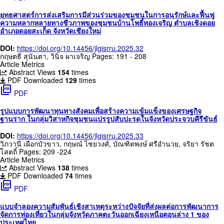
ยุทธศาสตร์การส่งเสริมการมีส่วนร่วมของชุมชนในการอนุรักษ์และฟื้นฟู
ความหลากหลายทางชีวภาพของชุมชนบ้านโพธิ์ทองเจริญ ตำบลเชิงดอย
อำเภอดอยสะเก็ด จังหวัดเชียงใหม่
DOI:
https://doi.org/10.14456/jlgisrru.2025.32
กฤษตธี สุนันตา, วินิจ ผาเจริญ
Pages: 191 - 208
Article Metrics
Abstract Views
154
times
PDF Downloaded
129
times
picture_as_pdf
PDF
รูปแบบการพัฒนาทุนทางสังคมเพื่อสร้างความเข้มแข็งของเศรษฐกิจ
ฐานราก ในกลุ่มวิสาหกิจชุมชนแปรรูปสับปะรดในจังหวัดประจวบคีรีขันธ์
DOI:
https://doi.org/10.14456/jlgisrru.2025.33
วิภวานี เผือกบัวขาว, กฤษณ์ ไชยวงศ์, บัณฑิตพงษ์ ศรีอำนวย, จริยา รัชต
โสตถิ์
Pages: 209 -224
Article Metrics
Abstract Views
138
times
PDF Downloaded
74
times
picture_as_pdf
PDF
แบบจำลองความสัมพันธ์เชิงสาเหตุระหว่างปัจจัยที่ส่งผลต่อการพัฒนาการ
จัดการท่องเที่ยวในกลุ่มจังหวัดภาคตะวันออกเฉียงเหนือตอนล่าง 1 ของ
ประเทศไทย