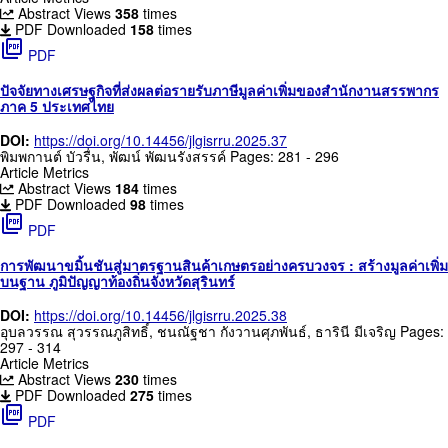
Abstract Views
358
times
PDF Downloaded
158
times
picture_as_pdf
PDF
ปัจจัยทางเศรษฐกิจที่ส่งผลต่อรายรับภาษีมูลค่าเพิ่มของสำนักงานสรรพากร
ภาค 5 ประเทศไทย
DOI:
https://doi.org/10.14456/jlgisrru.2025.37
พิมพกานต์ บัวรื่น, พัฒน์ พัฒนรังสรรค์
Pages: 281 - 296
Article Metrics
Abstract Views
184
times
PDF Downloaded
98
times
picture_as_pdf
PDF
การพัฒนาขมิ้นชันสู่มาตรฐานสินค้าเกษตรอย่างครบวงจร : สร้างมูลค่าเพิ่ม
บนฐาน ภูมิปัญญาท้องถิ่นจังหวัดสุรินทร์
DOI:
https://doi.org/10.14456/jlgisrru.2025.38
อุบลวรรณ สุวรรณภูสิทธิ์, ชนณัฐชา กังวานศุภพันธ์, ธารินี มีเจริญ
Pages:
297 - 314
Article Metrics
Abstract Views
230
times
PDF Downloaded
275
times
picture_as_pdf
PDF