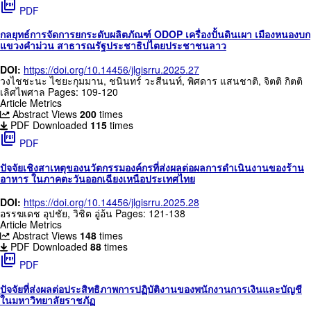
picture_as_pdf
PDF
กลยุทธ์การจัดการยกระดับผลิตภัณฑ์ ODOP เครื่องปั้นดินเผา เมืองหนองบก
แขวงคำม่วน สาธารณรัฐประชาธิปไตยประชาชนลาว
DOI:
https://doi.org/10.14456/jlgisrru.2025.27
วงไชชะนะ ไชยะกุมมาน, ชนินทร์ วะสีนนท์, พิศดาร แสนชาติ, จิตติ กิตติ
เลิศไพศาล
Pages: 109-120
Article Metrics
Abstract Views
200
times
PDF Downloaded
115
times
picture_as_pdf
PDF
ปัจจัยเชิงสาเหตุของนวัตกรรมองค์กรที่ส่งผลต่อผลการดำเนินงานของร้าน
อาหาร ในภาคตะวันออกเฉียงเหนือประเทศไทย
DOI:
https://doi.org/10.14456/jlgisrru.2025.28
อรรฆเดช อุปชัย, วิชิต อู่อ้น
Pages: 121-138
Article Metrics
Abstract Views
148
times
PDF Downloaded
88
times
picture_as_pdf
PDF
ปัจจัยที่ส่งผลต่อประสิทธิภาพการปฏิบัติงานของพนักงานการเงินและบัญชี
ในมหาวิทยาลัยราชภัฏ