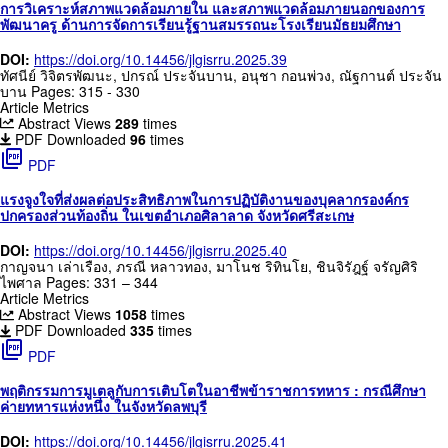
การวิเคราะห์สภาพแวดล้อมภายใน และสภาพแวดล้อมภายนอกของการ
พัฒนาครู ด้านการจัดการเรียนรู้ฐานสมรรถนะโรงเรียนมัธยมศึกษา
DOI:
https://doi.org/10.14456/jlgisrru.2025.39
ทัศนีย์ วิจิตรพัฒนะ, ปกรณ์ ประจันบาน, อนุชา กอนพ่วง, ณัฐกานต์ ประจัน
บาน
Pages: 315 - 330
Article Metrics
Abstract Views
289
times
PDF Downloaded
96
times
picture_as_pdf
PDF
แรงจูงใจที่ส่งผลต่อประสิทธิภาพในการปฏิบัติงานของบุคลากรองค์กร
ปกครองส่วนท้องถิ่น ในเขตอำเภอศิลาลาด จังหวัดศรีสะเกษ
DOI:
https://doi.org/10.14456/jlgisrru.2025.40
กาญจนา เล่าเรือง, ภรณี หลาวทอง, มาโนช ริทินโย, ชินจิรัฎฐ์ จรัญศิริ
ไพศาล
Pages: 331 – 344
Article Metrics
Abstract Views
1058
times
PDF Downloaded
335
times
picture_as_pdf
PDF
พฤติกรรมการมูเตลูกับการเติบโตในอาชีพข้าราชการทหาร : กรณีศึกษา
ค่ายทหารแห่งหนึ่ง ในจังหวัดลพบุรี
DOI:
https://doi.org/10.14456/jlgisrru.2025.41