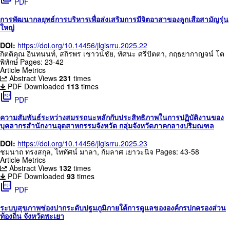
PDF
การพัฒนากลยุทธ์การบริหารเพื่อส่งเสริมการมีจิตอาสาของลูกเสือสามัญรุ่น
ใหญ่
DOI:
https://doi.org/10.14456/jlgisrru.2025.22
กิตติคุณ อินทนนท์, สถิรพร เชาวน์ชัย, ทัศนะ ศรีปัตตา, กฤธยากาญจน์ โต
พิทักษ์
Pages: 23-42
Article Metrics
Abstract Views
231
times
PDF Downloaded
113
times
picture_as_pdf
PDF
ความสัมพันธ์ระหว่างสมรรถนะหลักกับประสิทธิภาพในการปฏิบัติงานของ
บุคลากรสำนักงานอุตสาหกรรมจังหวัด กลุ่มจังหวัดภาคกลางปริมณฑล
DOI:
https://doi.org/10.14456/jlgisrru.2025.23
ชมนาถ ทรงสกุล, ไททัศน์ มาลา, กัมลาศ เยาวะนิจ
Pages: 43-58
Article Metrics
Abstract Views
132
times
PDF Downloaded
93
times
picture_as_pdf
PDF
ระบบสุขภาพช่องปากระดับปฐมภูมิภายใต้การดูแลขององค์กรปกครองส่วน
ท้องถิ่น จังหวัดพะเยา