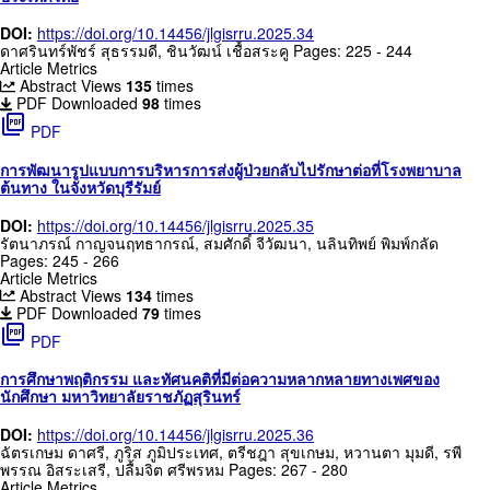
DOI:
https://doi.org/10.14456/jlgisrru.2025.34
ดาศรินทร์พัชร์ สุธรรมดี, ชินวัฒน์ เชื้อสระคู
Pages: 225 - 244
Article Metrics
Abstract Views
135
times
PDF Downloaded
98
times
picture_as_pdf
PDF
การพัฒนารูปแบบการบริหารการส่งผู้ป่วยกลับไปรักษาต่อที่โรงพยาบาล
ต้นทาง ในจังหวัดบุรีรัมย์
DOI:
https://doi.org/10.14456/jlgisrru.2025.35
รัตนาภรณ์ กาญจนฤทธากรณ์, สมศักดิ์ จีวัฒนา, นลินทิพย์ พิมพ์กลัด
Pages: 245 - 266
Article Metrics
Abstract Views
134
times
PDF Downloaded
79
times
picture_as_pdf
PDF
การศึกษาพฤติกรรม และทัศนคติที่มีต่อความหลากหลายทางเพศของ
นักศึกษา มหาวิทยาลัยราชภัฏสุรินทร์
DOI:
https://doi.org/10.14456/jlgisrru.2025.36
ฉัตรเกษม ดาศรี, ภูริส ภูมิประเทศ, ตรีชฎา สุขเกษม, หวานตา มุมดี, รพี
พรรณ อิสระเสรี, ปลื้มจิต ศรีพรหม
Pages: 267 - 280
Article Metrics