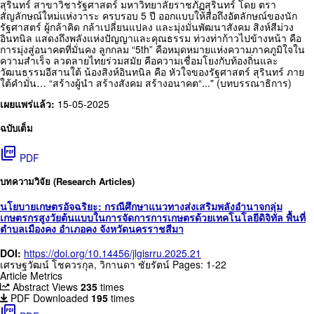
สุรินทร์ สาขาวิชารัฐศาสตร์ มหาวิทยาลัยราชภัฏสุรินทร์ โดย ตรา
สัญลักษณ์ใหม่แห่งวาระ ครบรอบ 5 ปี ออกแบบให้สื่อถึงอัตลักษณ์ของนัก
รัฐศาสตร์ ผู้กล้าคิด กล้าเปลี่ยนแปลง และมุ่งมั่นพัฒนาสังคม สิงห์สีม่วง
อินทนิล แสดงถึงพลังแห่งปัญญาและคุณธรรม ท่วงท่าก้าวไปข้างหน้า คือ
การมุ่งสู่อนาคตที่มั่นคง ลูกกลม “5th” คือหมุดหมายแห่งความภาคภูมิใจใน
ความสำเร็จ ลวดลายไทยร่วมสมัย คือความเชื่อมโยงกับท้องถิ่นและ
วัฒนธรรมอีสานใต้ น้องสิงห์อินทนิล คือ หัวใจของรัฐศาสตร์ สุรินทร์ ภาย
ใต้คำมั่น… “สร้างผู้นำ สร้างสังคม สร้างอนาคต“..." (บทบรรณาธิการ)
เผยแพร่แล้ว:
15-05-2025
ฉบับเต็ม
picture_as_pdf
PDF
บทความวิจัย (Research Articles)
นโยบายเกษตรอัจฉริยะ: กรณีศึกษาแนวทางส่งเสริมพลังอำนาจกลุ่ม
เกษตรกรสูงวัยต้นแบบในการจัดการการเกษตรด้วยเทคโนโลยีดิจิทัล พื้นที่
ตำบลเมืองคง อำเภอคง จังหวัดนครราชสีมา
DOI:
https://doi.org/10.14456/jlgisrru.2025.21
เศรษฐวัฒน์ โชควรกุล, วิกานดา ชัยรัตน์
Pages: 1-22
Article Metrics
Abstract Views
235
times
PDF Downloaded
195
times
picture_as_pdf