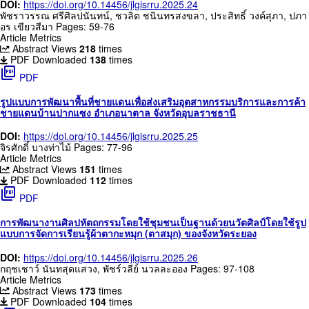
DOI:
https://doi.org/10.14456/jlgisrru.2025.24
พัชราวรรณ ศรีศิลปนันทน์, ชวลิต ชนินทรสงขลา, ประสิทธิ์ วงค์สุภา, ปภา
อร เขียวสีมา
Pages: 59-76
Article Metrics
Abstract Views
218
times
PDF Downloaded
138
times
picture_as_pdf
PDF
รูปแบบการพัฒนาพื้นที่ชายแดนเพื่อส่งเสริมอุตสาหกรรมบริการและการค้า
ชายแดนบ้านปากแซง อำเภอนาตาล จังหวัดอุบลราชธานี
DOI:
https://doi.org/10.14456/jlgisrru.2025.25
จิรศักดิ์ บางท่าไม้
Pages: 77-96
Article Metrics
Abstract Views
151
times
PDF Downloaded
112
times
picture_as_pdf
PDF
การพัฒนางานศิลปหัตถกรรมโดยใช้ชุมชนเป็นฐานด้วยนวัตศิลป์โดยใช้รูป
แบบการจัดการเรียนรู้ผ้าตากะหมุก (ตาสมุก) ของจังหวัดระยอง
DOI:
https://doi.org/10.14456/jlgisrru.2025.26
กฤชเชาว์ นันทสุดแสวง, พัชร์วลีย์ นวลละออง
Pages: 97-108
Article Metrics
Abstract Views
173
times
PDF Downloaded
104
times