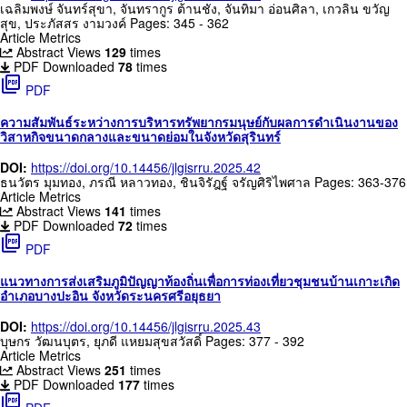
เฉลิมพงษ์ จันทร์สุขา, จันทรากูร ต้านชัง, จันทิมา อ่อนศิลา, เกวลิน ขวัญ
สุข, ประภัสสร งามวงค์
Pages: 345 - 362
Article Metrics
Abstract Views
129
times
PDF Downloaded
78
times
picture_as_pdf
PDF
ความสัมพันธ์ระหว่างการบริหารทรัพยากรมนุษย์กับผลการดำเนินงานของ
วิสาหกิจขนาดกลางและขนาดย่อมในจังหวัดสุรินทร์
DOI:
https://doi.org/10.14456/jlgisrru.2025.42
ธนวัตร มุมทอง, ภรณี หลาวทอง, ชินจิรัฎฐ์ จรัญศิริไพศาล
Pages: 363-376
Article Metrics
Abstract Views
141
times
PDF Downloaded
72
times
picture_as_pdf
PDF
แนวทางการส่งเสริมภูมิปัญญาท้องถิ่นเพื่อการท่องเที่ยวชุมชนบ้านเกาะเกิด
อำเภอบางปะอิน จังหวัดระนครศรีอยุธยา
DOI:
https://doi.org/10.14456/jlgisrru.2025.43
บุษกร วัฒนบุตร, ยุภดี แหยมสุขสวัสดิ์
Pages: 377 - 392
Article Metrics
Abstract Views
251
times
PDF Downloaded
177
times
picture_as_pdf