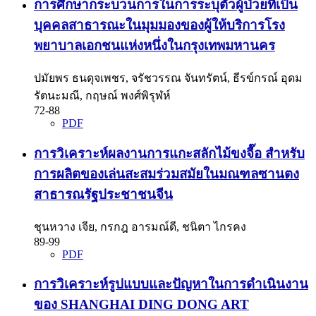
การศึกษากระบวนการในการระบุตัวผู้ป่วยที่เป็น
บุคคลสาธารณะในมุมมองของผู้ให้บริการโรง
พยาบาลเอกชนแห่งหนึ่งในกรุงเทพมหานคร
ปมัยพร ธนดุจเพชร, จรัชวรรณ จันทรัตน์, ธีรข์กรณ์ อุดม
รัตนะมณี, กฤษณ์ พงศ์พิรุฬห์
72-88
PDF
การวิเคราะห์ผลงานการแกะสลักไม้ขงจื๊อ สำหรับ
การผลิตของเล่นสะสมร่วมสมัยในมณฑลซานตง
สาธารณรัฐประชาชนจีน
ชุนหวาง เจีย, กรกฎ อารมณ์ดี, ชนิตา ไกรคง
89-99
PDF
การวิเคราะห์รูปแบบและปัญหาในการดำเนินงาน
ของ SHANGHAI DING DONG ART