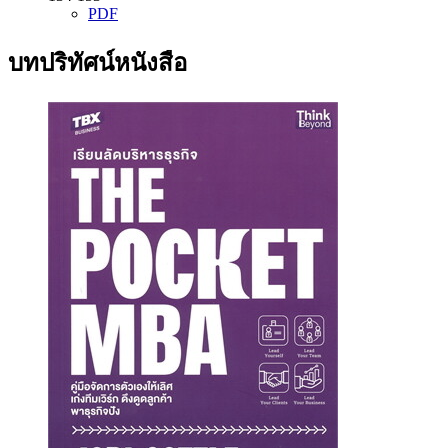
PDF
บทปริทัศน์หนังสือ