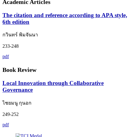
Academic Articles
The citation and reference according to APA style,
6th edition
กวินทร์ พิมจันนา
233-248
pdf
Book Review
Local Innovation through Collaborative
Governance
ไชยมนู กุนอก
249-252
pdf