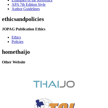
Examples of the Reference
APA 7th Edition Style
Author Guidelines
ethicsandpolicies
JOPAG Publication Ethics
Ethics
Policies
homethaijo
Other Website