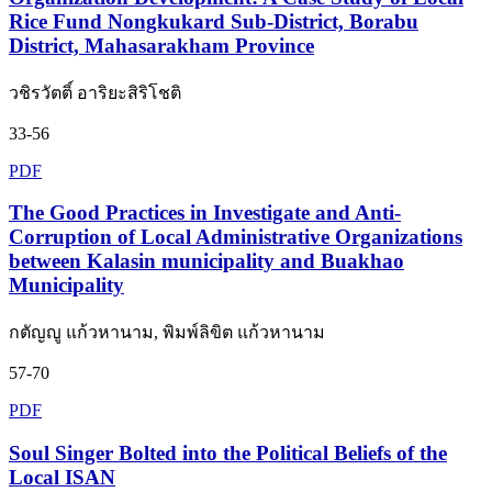
Rice Fund Nongkukard Sub-District, Borabu
District, Mahasarakham Province
วชิรวัตติ์ อาริยะสิริโชติ
33-56
PDF
The Good Practices in Investigate and Anti-
Corruption of Local Administrative Organizations
between Kalasin municipality and Buakhao
Municipality
กตัญญู แก้วหานาม, พิมพ์ลิขิต แก้วหานาม
57-70
PDF
Soul Singer Bolted into the Political Beliefs of the
Local ISAN