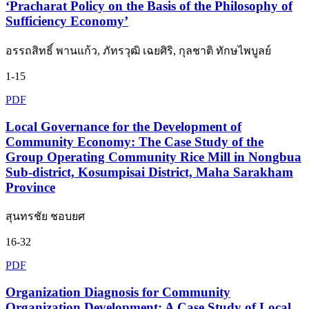
‘Pracharat Policy on the Basis of the Philosophy of
Sufficiency Economy’
อรรถสิทธิ์ พานแก้ว, ภัทรวุฒิ เฉยศิริ, กุลชาติ ทักษไพบูลย์
1-15
PDF
Local Governance for the Development of
Community Economy: The Case Study of the
Group Operating Community Rice Mill in Nongbua
Sub-district, Kosumpisai District, Maha Sarakham
Province
สุนทรชัย ชอบยศ
16-32
PDF
Organization Diagnosis for Community
Organization Development: A Case Study of Local