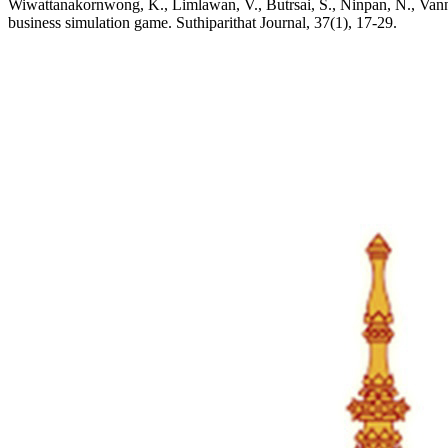
Wiwattanakornwong, K., Limlawan, V., Butrsai, S., Ninpan, N., Van
business simulation game. Suthiparithat Journal, 37(1), 17-29.