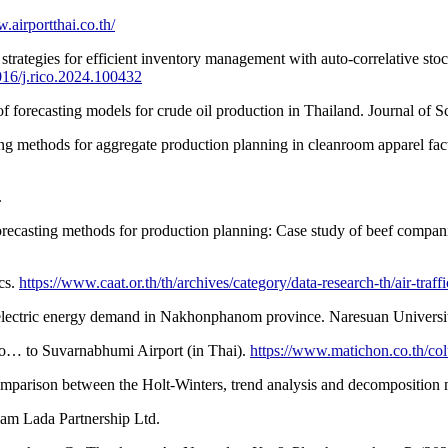
.airportthai.co.th/
trategies for efficient inventory management with auto-correlative st
1016/j.rico.2024.100432
 forecasting models for crude oil production in Thailand. Journal of 
g methods for aggregate production planning in cleanroom apparel fac
.
orecasting methods for production planning: Case study of beef comp
ics.
https://www.caat.or.th/th/archives/category/data-research-th/air-traffic
r electric energy demand in Nakhonphanom province. Naresuan Universi
o… to Suvarnabhumi Airport (in Thai).
https://www.matichon.co.th/c
omparison between the Holt-Winters, trend analysis and decomposition 
Siam Lada Partnership Ltd.