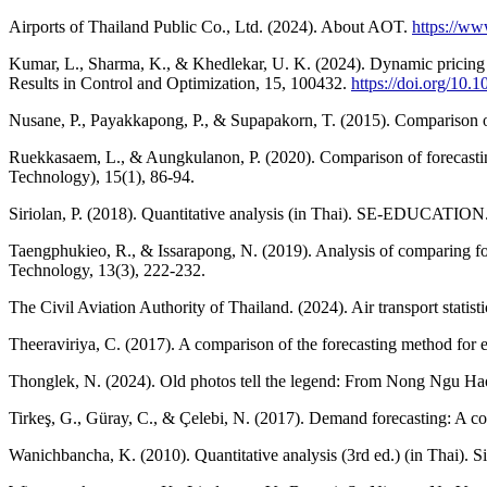
Airports of Thailand Public Co., Ltd. (2024). About AOT.
https://www
Kumar, L., Sharma, K., & Khedlekar, U. K. (2024). Dynamic pricing s
Results in Control and Optimization, 15, 100432.
https://doi.org/10.
Nusane, P., Payakkapong, P., & Supapakorn, T. (2015). Comparison of
Ruekkasaem, L., & Aungkulanon, P. (2020). Comparison of forecastin
Technology), 15(1), 86-94.
Siriolan, P. (2018). Quantitative analysis (in Thai). SE-EDUCATION
Taengphukieo, R., & Issarapong, N. (2019). Analysis of comparing f
Technology, 13(3), 222-232.
The Civil Aviation Authority of Thailand. (2024). Air transport statist
Theeraviriya, C. (2017). A comparison of the forecasting method fo
Thonglek, N. (2024). Old photos tell the legend: From Nong Ngu Ha
Tirkeş, G., Güray, C., & Çelebi, N. (2017). Demand forecasting: A c
Wanichbancha, K. (2010). Quantitative analysis (3rd ed.) (in Thai). 