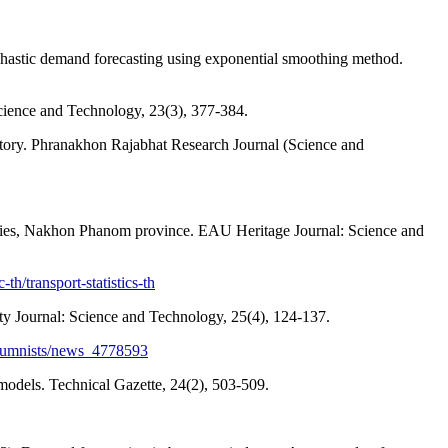
ochastic demand forecasting using exponential smoothing method.
Science and Technology, 23(3), 377-384.
tory. Phranakhon Rajabhat Research Journal (Science and
anies, Nakhon Phanom province. EAU Heritage Journal: Science and
-th/transport-statistics-th
ty Journal: Science and Technology, 25(4), 124-137.
olumnists/news_4778593
models. Technical Gazette, 24(2), 503-509.