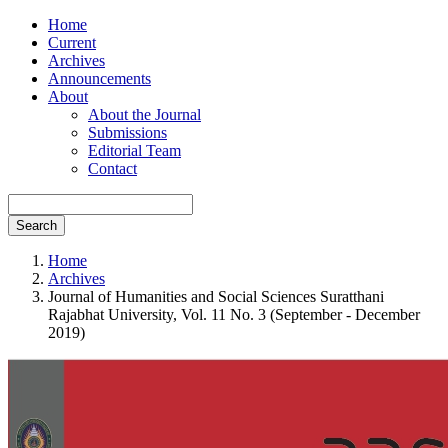
Home
Current
Archives
Announcements
About
About the Journal
Submissions
Editorial Team
Contact
Search
Home
Archives
Journal of Humanities and Social Sciences Suratthani
Rajabhat University, Vol. 11 No. 3 (September - December
2019)