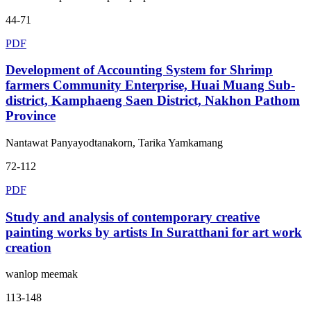
44-71
PDF
Development of Accounting System for Shrimp
farmers Community Enterprise, Huai Muang Sub-
district, Kamphaeng Saen District, Nakhon Pathom
Province
Nantawat Panyayodtanakorn, Tarika Yamkamang
72-112
PDF
Study and analysis of contemporary creative
painting works by artists In Suratthani for art work
creation
wanlop meemak
113-148