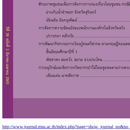
http://www.journal.msu.ac.th/index.php?page=show_journal_no&no