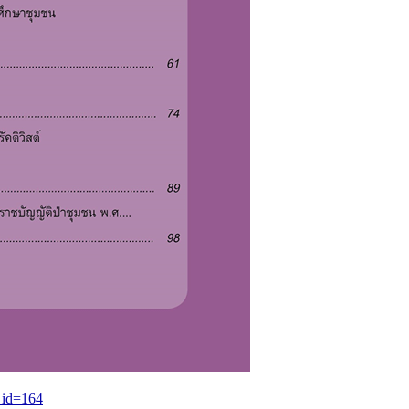
_id=164