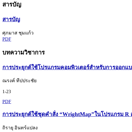
สารบัญ
สารบัญ
ศุภมาส ชุมแก้ว
PDF
บทความวิชาการ
การประยุกต์ใช้โปรแกรมคอมพิวเตอร์สำหรับการออกแบบก
ณรงค์ ทีปประชัย
1-23
PDF
การประยุกต์ใช้ชุดคำสั่ง “WrightMap”ในโปรแกรม
ถิรายุ อินทร์แปลง