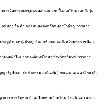
ูปแบบการจัดการขยะชุมชนตลาดสดแฮปปี้แลนด์ใหม่ เขตบึงกุ่ม
ตำบลหนองเรือ อำเภอโนนสัง จังหวัดหนองบัวลำภู. วารสาร
่งประดู่ตำบลหลุ่งประดู่ อำเภอห้วยแถลง จังหวัดนครราชสีมา.
กลุ่มทอผ้าไหมยกทองจันทร์โสมา จังหวัดสุรินทร์. วารสาร
สระปริญญารัฐประศาสนศาสตรมหาบัณฑิต). ขอนแก่น: มหาวิทยาลัย
ภูมิปัญญาและการสืบทอดผ้าทอไทยพวนบ้านใหม่ จังหวัดนครนายก.