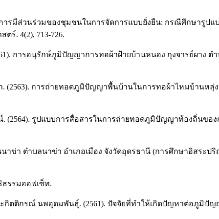
64). การมีส่วนร่วมของชุมชนในการจัดการแบบยั่งยืน: กรณีศึกษาร
์. 4(2), 713-726.
561). การอนุรักษ์ภูมิปัญญาการทอผ้าฝ้ายบ้านหนอง กุงจารย์ผาง 
้อขำ. (2563). การถ่ายทอดภูมิปัญญาพื้นบ้านในการทอผ้าไหมบ้านหลุ
น์. (2564). รูปแบบการสื่อสารในการถ่ายทอดภูมิปัญญาท้องถิ่นของ
มชนบ้านนาข่า ตำบลนาข่า อำเภอเมือง จังวัดอุดรธานี (การศึกษาอิ
ิริธรรมออฟเซ็ท.
และกิตติกรณ์ นพอุดมพันธุ์. (2561). ปัจจัยที่ทำให้เกิดปัญหาต่อ