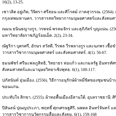
16(2), 13-25.
เชาวลิต อยู่เกิด, วิจิตรา ศรีสอน และศิโรตม์ ภาคสุวรรณ. (25
กรุงเทพมหานคร. วารสารสหวิทยาการมนุษยศาสตร์และสังคมศาสตร
ณมน ธนินธญางกูร, วรพจน์ พรหมจักร และสุภิภัตร์ บุญแน่น. (2
มหาวิทยาลัยราชภัฏร้อยเอ็ด. 2(2), 23-34.
ณัฐริกา บุตรศรี, อักษร สวัสดี, วีรพล วีรพลางกูร และนภพร เชื
วารสารวิชาการมนุษยศาสตร์ และสังคมศาสตร์. 4(1). 56-67.
ธมนพัชร์ ศรีษะพลภูสิทธิ, วิทยาธร ท่อแก้ว และกมลรัฐ อินทรทัศ
สังคมศาสตร์และมานุษยวิทยาเชิงพุทธ. 6(1), 100-117.
ปภัสนันท์ อุ่นเมือง. (2556). วิธีการอนุรักษ์ผ้าหมี่ขิดของชุ
ขอนแก่น.
ประทับใจ สิกขา. (2555). ผ้าทอพื้นเมืองอีสานใต้. อุบลราชธานี: ศ
ปิลันลน์ ปุณญประภา, พฤทธิ์ ศุภเศรษฐศิริ, นพดล อินทร์จันทร์ 
วารสารวิชาการนวัตกรรมสื่อและสังคม. 6(1), 159-168