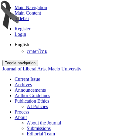
Main Navigation
Main Content
Sidebar
Register
Login
English
ภาษาไทย
Toggle navigation
Journal of Liberal Arts, Maejo University
Current Issue
Archives
Announcements
Author Guidelines
Publication Ethics
AI Policies
Process
About
About the Journal
Submissions
Editorial Team