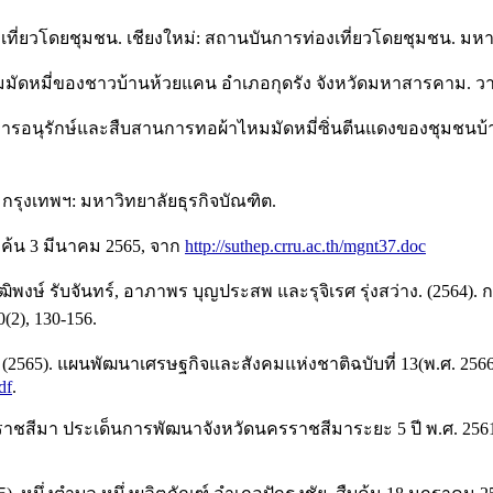
เที่ยวโดยชุมชน. เชียงใหม่: สถานบันการท่องเที่ยวโดยชุมชน. มหา
ผ้าไหมมัดหมี่ของชาวบ้านห้วยแคน อำเภอกุดรัง จังหวัดมหาสารคาม. ว
. การอนุรักษ์และสืบสานการทอผ้าไหมมัดหมี่ซิ่นตีนแดงของชุมชนบ้
 กรุงเทพฯ: มหาวิทยาลัยธุรกิจบัณฑิต.
ืบค้น 3 มีนาคม 2565, จาก
http://suthep.crru.ac.th/mgnt37.doc
ุฒิพงษ์ รับจันทร์, อาภาพร บุญประสพ และรุจิเรศ รุ่งสว่าง. (25
(2), 130-156.
5). แผนพัฒนาเศรษฐกิจและสังคมแห่งชาติฉบับที่ 13(พ.ศ. 2566–
df
.
รราชสีมา ประเด็นการพัฒนาจังหวัดนครราชสีมาระยะ 5 ปี พ.ศ. 256