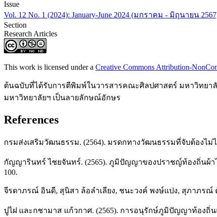
Issue
Vol. 12 No. 1 (2024): January-June 2024 (มกราคม - มิถุนายน 2567
Section
Research Articles
This work is licensed under a
Creative Commons Attribution-NonComm
ต้นฉบับที่ได้รับการตีพิมพ์ในวารสารคณะศิลปศาสตร์ มหาวิทยาลั
มหาวิทยาลัยฯ เป็นลายลักษณ์อักษร
References
กรมส่งเสริมวัฒนธรรม. (2564). มรดกทางวัฒนธรรมที่จับต้องไม่ไ
กัญญารินทร์ ไชยจันทร์. (2565). ภูมิปัญญาของปราชญ์ท้องถิ่นผ้
100.
จีรดาภรณ์ อินดี, สุนิสา ล้อลำเลียง, ชนะวงค์ พงษ์แปง, สุภาภรณ์ ตุ
ปูไฝ และกชามาส แก้วกาศ. (2565). การอนุรักษ์ภูมิปัญญาท้องถิ