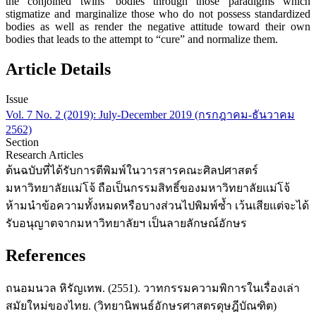
the conjoined twins’ bodies through those paradigms which
stigmatize and marginalize those who do not possess standardized
bodies as well as render the negative attitude toward their own
bodies that leads to the attempt to “cure” and normalize them.
Article Details
Issue
Vol. 7 No. 2 (2019): July-December 2019 (กรกฎาคม-ธันวาคม
2562)
Section
Research Articles
ต้นฉบับที่ได้รับการตีพิมพ์ในวารสารคณะศิลปศาสตร์
มหาวิทยาลัยแม่โจ้ ถือเป็นกรรมสิทธิ์ของมหาวิทยาลัยแม่โจ้
ห้ามนำข้อความทั้งหมดหรือบางส่วนไปพิมพ์ซ้ำ เว้นเสียแต่จะได้
รับอนุญาตจากมหาวิทยาลัยฯ เป็นลายลักษณ์อักษร
References
ถนอมนวล หิรัญเทพ. (2551). วาทกรรมความพิการในเรื่องเล่า
สมัยใหม่ของไทย. (วิทยานิพนธ์อักษรศาสตรดุษฎีบัณฑิต)