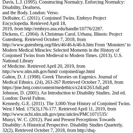
Davis, L.J. (1995). Constructing Normalcy. Enforcing Normalcy:
Disability, Deafness,
and the Body. London: Verso.
DeRuiter, C. (2011). Conjoined Twins. Embryo Project
Encyclopedia. Retrieved April 18,
2019, from http://embryo.asu.edu/handle/10776/2287.
Dickens, C. (2004). A Christmas Carol. Urbana, Illinois: Project
Gutenberg. Retrieved October 7, 2018, from
http://www.gutenberg.org/files/46/46-h/46-h.htm From ‘Monsters’ to
Modern Medical Miracles: Selected Moments in the History of
Conjoined Twins from Medieval to Modern Times. (2013). U.S.
National Library
of Medicine. Retrieved April 20, 2019, from
http://www.nlm.nih.gov/hmd/ conjoined/age.html
Galton, D. J. (1998). Greek Theories on Eugenics. Journal of
Medical Ethnics. (24), 263-267 Retrieved October 7, 2018, from
https://jme.bmj.com/content/medethics/x24/4/263.full.pdf
Johnson, D. (2001). An Introduction to Disability Studies. 2nd ed.
London: David Fulton.
Kennedy, G.E. (2011). The 3,000-Year History of Conjoined Twins.
West J Med. 175(3),176-177. Retrieved April 11, 2019, from
http://www.ncbi.nlm.nih.gov/pmc/aticles/PMC1071535/
Munyi, W. C. (2012). Past and Present Perceptions Towards
Disability: A Historical Perspective. Disability Studies Quarterly,
32(2), Retrieved October 7, 2018, from http://dsq-