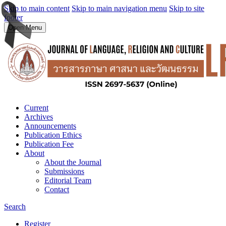
Skip to main content
Skip to main navigation menu
Skip to site
footer
Open Menu
Current
Archives
Announcements
Publication Ethics
Publication Fee
About
About the Journal
Submissions
Editorial Team
Contact
Search
Register