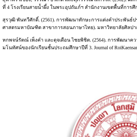
ที่ 4 โรงเรียนสายน้ำผึ้ง ในพระอุปถัมภ์ฯ สำนักงานเขตพื้นที่กา
สุรวุฒิ พันทวีศักดิ์. (2561). การพัฒนาทักษะการแต่งคำประพันธ์
ศาสตรมหาบัณฑิต สาขาการสอนภาษาไทย). มหาวิทยาลัยศิลปากร
หกพจน์รัตณ์ เพ็งคำ และดุจเดือน ไชยพิชิต. (2564). การพัฒนา
มโนทัศน์ของนักเรียนชั้นประถมศึกษาปีที่ 3. Journal of RoiKaens