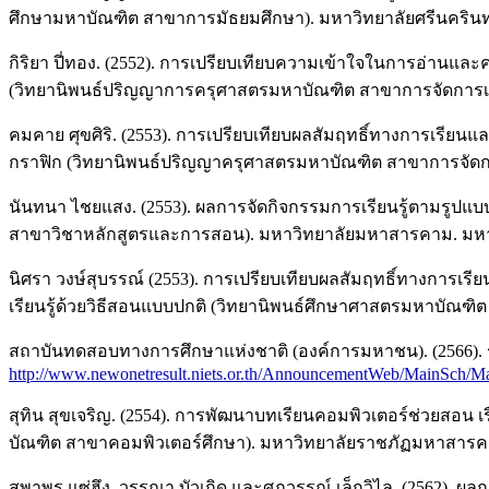
ศึกษามหาบัณฑิต สาขาการมัธยมศึกษา). มหาวิทยาลัยศรีนครินท
กิริยา ปี่ทอง. (2552). การเปรียบเทียบความเข้าใจในการอ่านและค
(วิทยานิพนธ์ปริญญาการครุศาสตรมหาบัณฑิต สาขาการจัดการเรี
คมคาย ศุขศิริ. (2553). การเปรียบเทียบผลสัมฤทธิ์ทางการเรียนและ
กราฟิก (วิทยานิพนธ์ปริญญาครุศาสตรมหาบัณฑิต สาขาการจัดกา
นันทนา ไชยแสง. (2553). ผลการจัดกิจกรรมการเรียนรู้ตามรูปแบ
สาขาวิชาหลักสูตรและการสอน). มหาวิทยาลัยมหาสารคาม. ม
นิศรา วงษ์สุบรรณ์ (2553). การเปรียบเทียบผลสัมฤทธิ์ทางการเรี
เรียนรู้ด้วยวิธีสอนแบบปกติ (วิทยานิพนธ์ศึกษาศาสตรมหาบัณฑ
สถาบันทดสอบทางการศึกษาแห่งชาติ (องค์การมหาชน). (2566).
http://www.newonetresult.niets.or.th/AnnouncementWeb/MainSch/M
สุทิน สุขเจริญ. (2554). การพัฒนาบทเรียนคอมพิวเตอร์ช่วยสอน 
บัณฑิต สาขาคอมพิวเตอร์ศึกษา). มหาวิทยาลัยราชภัฏมหาสาร
สุพาพร แซ่ฮึง, วรรณา บัวเกิด และศุภวรรณ์ เล็กวิไล. (2562).