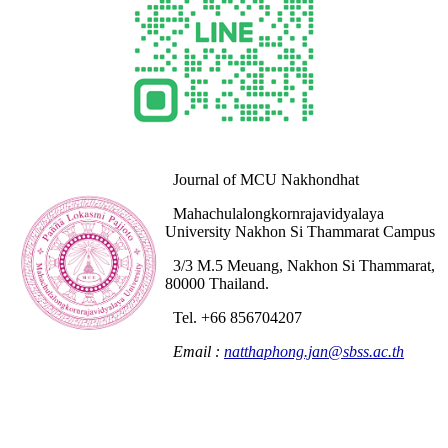
Journal of MCU Nakhondhat
Mahachulalongkornrajavidyalaya
University Nakhon Si Thammarat Campus
3/3 M.5 Meuang, Nakhon Si Thammarat,
80000 Thailand.
Tel. +66 856704207
Email :
natthaphong.jan@sbss.ac.th