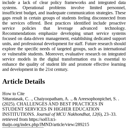
include a lack of clear policy frameworks and integrated data
systems. Operational problems involve limited personnel,
insufficient budget, and inadequate communication strategies. These
gaps result in certain groups of students feeling disconnected from
the services offered. Best practices identified include proactive
service policies that leverage advanced technology.
Recommendations emphasize developing smart service systems
focused on data-driven management, establishing dedicated support
units, and professional development for staff. Future research should
explore the specific needs of targeted groups, such as international
or vulnerable students. Moreover, evaluative research on integrated
service models in the digital transformation era is essential to
enhance the quality of student life and promote effective learning
and development in the 21st century.
Article Details
How to Cite
Sittaratasak, C. ., Chaiyoopatham, A. ., & Areesophonpichet, S. .
(2025). CHALLENGES AND BEST PRACTICES IN
STUDENT SERVICES IN HIGHER EDUCATION
INSTITUTIONS.
Journal of MCU Nakhondhat
,
12
(6), 23–33.
retrieved from https://so03.tci-
thaijo.org/index.php/JMND/article/view/289215