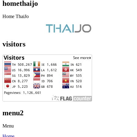
homethaijo
Home ThaiJo
visitors
menu2
Menu
Home