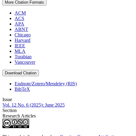
More Citation Formats
ACM
ACS
APA
ABNT
Chicago
Harvard
IEEE
MLA
Turabian
Vancouver
Download Citation
Endnote/Zotero/Mendeley (RIS)
BibTeX
Issue
Vol. 12 No. 6 (2025): June 2025
Section
Research Articles