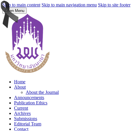
Skip to main content
Skip to main navigation menu
Skip to site footer
Open Menu
Home
About
About the Journal
Announcements
Publication Ethics
Current
Archives
Submissions
Editorial Team
Contact