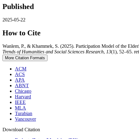
Published
2025-05-22
How to Cite
Wanlem, P., & Khammek, S. (2025). Participation Model of the Elder
Trends of Humanities and Social Sciences Research
,
13
(1), 52–65. re
More Citation Formats
ACM
ACS
APA
ABNT
Chicago
Harvard
IEEE
MLA
Turabian
Vancouver
Download Citation