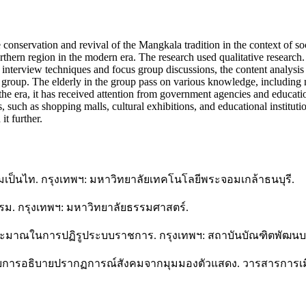
the conservation and revival of the Mangkala tradition in the context of s
 northern region in the modern era. The research used qualitative researc
nterview techniques and focus group discussions, the content analysis 
roup. The elderly in the group pass on various knowledge, including mus
of the era, it has received attention from government agencies and educa
uch as shopping malls, cultural exhibitions, and educational institutio
it further.
เป็นไท. กรุงเทพฯ: มหาวิทยาลัยเทคโนโลยีพระจอมเกล้าธนบุรี.
ธรรม. กรุงเทพฯ: มหาวิทยาลัยธรรมศาสตร์.
ประมาณในการปฏิรูประบบราชการ. กรุงเทพฯ: สถาบันบัณฑิตพัฒนบ
ณ์กับการอธิบายปรากฏการณ์สังคมจากมุมมองตัวแสดง. วารสารการเม