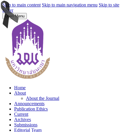
Skip to main content
Skip to main navigation menu
Skip to site
footer
Open Menu
Home
About
About the Journal
Announcements
Publication Ethics
Current
Archives
Submissions
Editorial Team