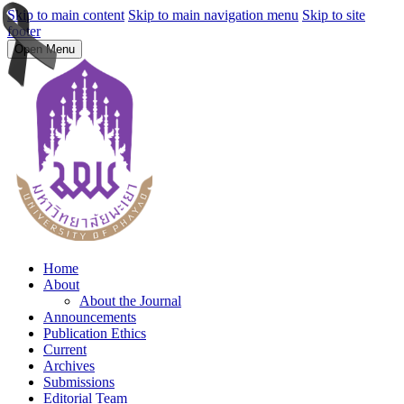
Skip to main content
Skip to main navigation menu
Skip to site
footer
Open Menu
Home
About
About the Journal
Announcements
Publication Ethics
Current
Archives
Submissions
Editorial Team