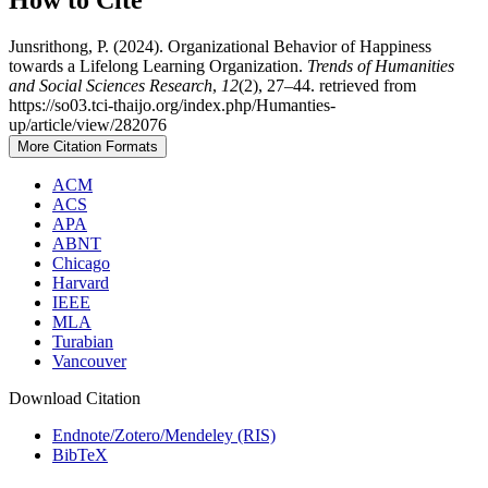
Junsrithong, P. (2024). Organizational Behavior of Happiness
towards a Lifelong Learning Organization.
Trends of Humanities
and Social Sciences Research
,
12
(2), 27–44. retrieved from
https://so03.tci-thaijo.org/index.php/Humanties-
up/article/view/282076
More Citation Formats
ACM
ACS
APA
ABNT
Chicago
Harvard
IEEE
MLA
Turabian
Vancouver
Download Citation
Endnote/Zotero/Mendeley (RIS)
BibTeX