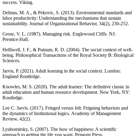
success. Viking.
Delmas, M. A., & Pekovic, S. (2013). Environmental standards and
labor productivity: Understanding the mechanisms that sustain
sustainability. Journal of Organizational Behavior, 34(2), 230-252.
Grose, V. L. (1987). Managing risk. Englewood Cliffs. NJ:
Prentice-Hall.
Helliwell, J. F., & Putnam, R. D. (2004). The social context of well-
being. Philosophical Transactions of the Royal Society B: Biological
Sciences.
Jarvis, P. (2021). Adult learning in the social context. London:
England Routledge.
Knowles, M. S. (2020). The adult learner: The definitive classic in
adult education and human resource development. New York, NY:
Routledge.
Lee C. Jarvis. (2017). Fringed versus felt: Feigning behaviors and
the dynamics of Institutional logics. Academy of Management
Review, 42(2).
Lyubomirsky, S. (2007). The how of happiness: A scientific
approach to getting the life you want. Penguin Press.