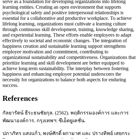
serve as a foundation for developing organizations into lifelong
learning entities. Creating an open environment that supports
psychological safety and positive interpersonal relationships is
essential for a collaborative and productive workplace. To achieve
lifelong learning, organizations must cultivate a learning culture
through continuous skill development, training, knowledge sharing,
and experiential learning. These efforts enable employees to adapt
effectively to societal and economic changes. The integration of
happiness creation and sustainable learning support strengthens
employee motivation and commitment, contributing to
organizational sustainability and competitiveness. Organizations that
prioritize learning and skill development are better equipped to
achieve long-term sustainability. The interplay between fostering
happiness and enhancing employee potential underscores the
necessity for organizations to balance both aspects for enduring
success.
References
กัลยารัตน์ ธีระธนชัยกุล. (2562). พฤติกรรมองค์การ และการ
พัฒนาองค์การ. กรุงเทพฯ: ซีเอ็ดยูเคชั่น.
ปภาภัทร แสงแก้ว, พงษ์ศักดิ์ ผกามาศ และ ปรางทิพย์ เสยกระ