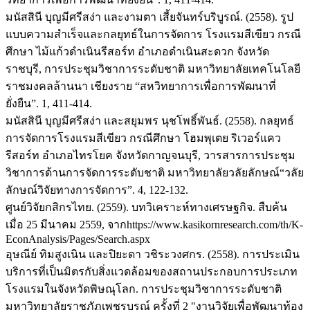
มนัสสินี บุญมีศรีสง่า และงามตา เสี้ยจันทร์บริบูรณ์. (2558). รูป
แบบความสำเร็จและกลยุทธ์ในการจัดการ โรงแรมสีเขียว กรณี
ศึกษา ไม้แก้วดำเนินรีสอร์ท อำเภอดำเนินสะดวก จังหวัด
ราชบุรี, การประชุมวิชาการระดับชาติ มหาวิทยาลัยเทคโนโลยี
ราชมงคลล้านนา เชียงราย “สหวิทยาการเพื่อการพัฒนาที่
ยั่งยืน”. 1, 411-414.
มนัสสินี บุญมีศรีสง่า และสยุมพร นุชโพธิ์พันธ์. (2558). กลยุทธ์
การจัดการโรงแรมสีเขียว กรณีศึกษา โฮมพุเตย ริเวอร์แคว
รีสอร์ท อำเภอไทรโยค จังหวัดกาญจนบุรี, วารสารการประชุม
วิชาการด้านการจัดการระดับชาติ มหาวิทยาลัยวลัยลักษณ์“วลัย
ลักษณ์วิจัยทางการจัดการ”. 4, 122-132.
ศูนย์วิจัยกสิกรไทย. (2559). บทวิเคราะห์ทางเศรษฐกิจ. สืบค้น
เมื่อ 25 มีนาคม 2559, จากhttps://www.kasikornresearch.com/th/K-
EconAnalysis/Pages/Search.aspx
อุษณีย์ ทิมสูงเนิน และปิยะดา วชิระวงศกร. (2558). การประเมิน
บริการที่เป็นมิตรกับสิ่งแวดล้อมของสถานประกอบการประเภท
โรงแรมในจังหวัดพิษณุโลก. การประชุมวิชาการระดับชาติ
มหาวิทยาลัยราชภัฏเพชรบูรณ์ ครั้งที่ 2 "งานวิจัยเพื่อพัฒนาท้อง