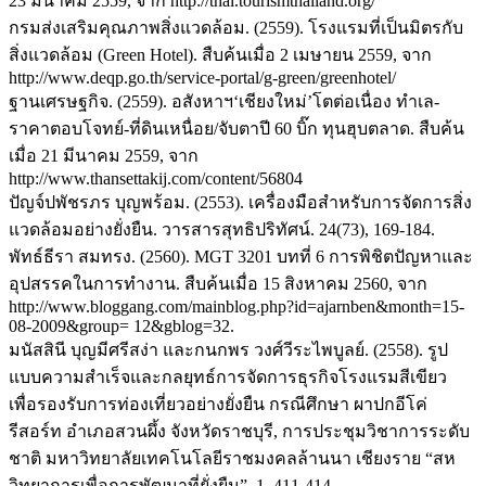
23 มีนาคม 2559, จาก http://thai.tourismthailand.org/
กรมส่งเสริมคุณภาพสิ่งแวดล้อม. (2559). โรงแรมที่เป็นมิตรกับ
สิ่งแวดล้อม (Green Hotel). สืบค้นเมื่อ 2 เมษายน 2559, จาก
http://www.deqp.go.th/service-portal/g-green/greenhotel/
ฐานเศรษฐกิจ. (2559). อสังหาฯ‘เชียงใหม่’โตต่อเนื่อง ทำเล-
ราคาตอบโจทย์-ที่ดินเหนื่อย/จับตาปี 60 บิ๊ก ทุนฮุบตลาด. สืบค้น
เมื่อ 21 มีนาคม 2559, จาก
http://www.thansettakij.com/content/56804
ปัญจ์ปพัชรภร บุญพร้อม. (2553). เครื่องมือสำหรับการจัดการสิ่ง
แวดล้อมอย่างยั่งยืน. วารสารสุทธิปริทัศน์. 24(73), 169-184.
พัทธ์ธีรา สมทรง. (2560). MGT 3201 บทที่ 6 การพิชิตปัญหาและ
อุปสรรคในการทำงาน. สืบค้นเมื่อ 15 สิงหาคม 2560, จาก
http://www.bloggang.com/mainblog.php?id=ajarnben&month=15-
08-2009&group= 12&gblog=32.
มนัสสินี บุญมีศรีสง่า และกนกพร วงศ์วีระไพบูลย์. (2558). รูป
แบบความสำเร็จและกลยุทธ์การจัดการธุรกิจโรงแรมสีเขียว
เพื่อรองรับการท่องเที่ยวอย่างยั่งยืน กรณีศึกษา ผาปกอีโค่
รีสอร์ท อำเภอสวนผึ้ง จังหวัดราชบุรี, การประชุมวิชาการระดับ
ชาติ มหาวิทยาลัยเทคโนโลยีราชมงคลล้านนา เชียงราย “สห
วิทยาการเพื่อการพัฒนาที่ยั่งยืน”. 1, 411-414.