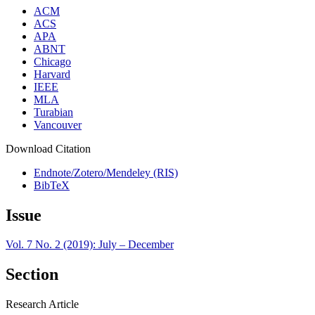
ACM
ACS
APA
ABNT
Chicago
Harvard
IEEE
MLA
Turabian
Vancouver
Download Citation
Endnote/Zotero/Mendeley (RIS)
BibTeX
Issue
Vol. 7 No. 2 (2019): July – December
Section
Research Article