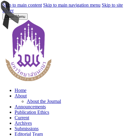
Skip to main content
Skip to main navigation menu
Skip to site
footer
Open Menu
Home
About
About the Journal
Announcements
Publication Ethics
Current
Archives
Submissions
Editorial Team