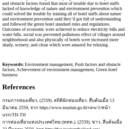
and obstacle factors found that most of trouble due to hotel staffs
lacked of knowledge of nature and environment prevention which
could solved the trouble by training all of hotel staffs about nature
and environment prevention until they’d got full of understanding
and followed the green hotel standard rules and regulations.
Outcomes of economic were achieved to reduce electricity bills and
water bills, social was prevented pollutions effect of villages around
neighborhood and also physically of hotels were increased more
shady, scenery, and clean which were amazed for relaxing.
Keywords:
Environment management, Push factors and obstacle
factors, Achievement of environment management, Green hotel
business
References
กรมการท่องเที่ยว. (2559). สถิตินักท่องเที่ยว. สืบค้นเมื่อ 13
มีนาคม 2559, จาก https://www.tourism.go.th/view/1/หน้า
แรก/TH-TH
การท่องเที่ยวแห่งประเทศไทย (ททท.). (2559). ข่าว. สืบค้นเมื่อ