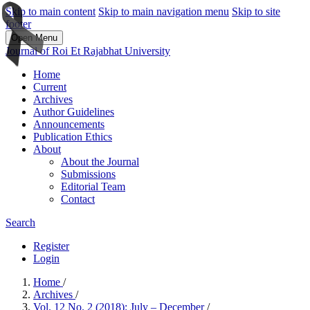
Skip to main content
Skip to main navigation menu
Skip to site
footer
Open Menu
Journal of Roi Et Rajabhat University
Home
Current
Archives
Author Guidelines
Announcements
Publication Ethics
About
About the Journal
Submissions
Editorial Team
Contact
Search
Register
Login
Home
/
Archives
/
Vol. 12 No. 2 (2018): July – December
/