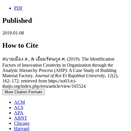
PDF
Published
2019-01-08
How to Cite
สบายเมือง ส., & เอี่ยมรัตนกูล ศ. (2019). The Identification
Factors of Innovation Creativity in Organization through the
Analytic Hierarchy Process (AHP): A Case Study of Building
Material Factory.
Journal of Roi Et Rajabhat University
,
12
(2),
162–172. retrieved from https://so03.tci-
thaijo.org/index.php/reru/article/view/165524
More Citation Formats
ACM
ACS
APA
ABNT
Chicago
Harvard