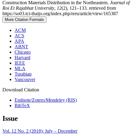
Construction Materials Distribution in the Northeastern.
Journal of
Roi Et Rajabhat University
,
12
(2), 121–133. retrieved from
https://so03.tci-thaijo.org/index.php/reru/article/view/165387
More Citation Formats
ACM
ACS
APA
ABNT
Chicago
Harvard
IEEE
MLA
Turabian
Vancouver
Download Citation
Endnote/Zotero/Mendeley (RIS)
BibTeX
Issue
Vol. 12 No. 2 (2018): July – December