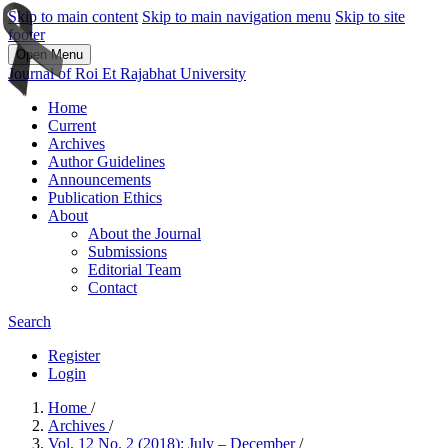
Skip to main content
Skip to main navigation menu
Skip to site
footer
Open Menu
Journal of Roi Et Rajabhat University
Home
Current
Archives
Author Guidelines
Announcements
Publication Ethics
About
About the Journal
Submissions
Editorial Team
Contact
Search
Register
Login
Home
/
Archives
/
Vol. 12 No. 2 (2018): July – December
/