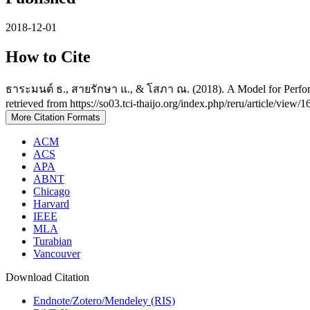
2018-12-01
How to Cite
ธาระมนต์ ธ., สายรักษา แ., & โสภา ณ. (2018). A Model for Performa
retrieved from https://so03.tci-thaijo.org/index.php/reru/article/view/
More Citation Formats
ACM
ACS
APA
ABNT
Chicago
Harvard
IEEE
MLA
Turabian
Vancouver
Download Citation
Endnote/Zotero/Mendeley (RIS)