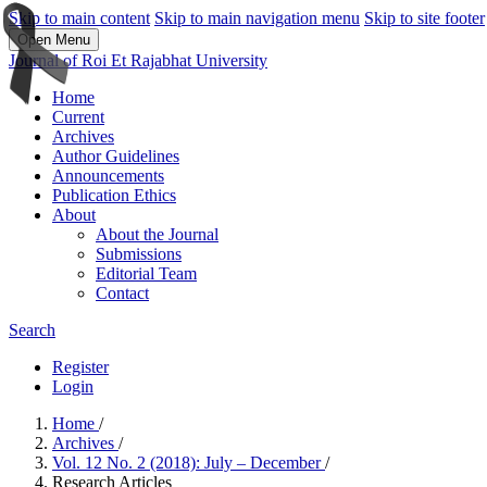
Skip to main content
Skip to main navigation menu
Skip to site footer
Open Menu
Journal of Roi Et Rajabhat University
Home
Current
Archives
Author Guidelines
Announcements
Publication Ethics
About
About the Journal
Submissions
Editorial Team
Contact
Search
Register
Login
Home
/
Archives
/
Vol. 12 No. 2 (2018): July – December
/
Research Articles