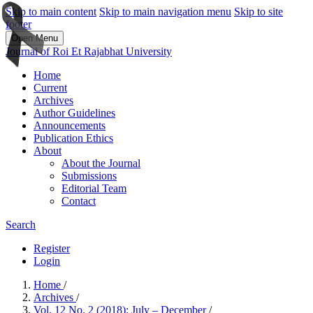
Skip to main content
Skip to main navigation menu
Skip to site
footer
Open Menu
Journal of Roi Et Rajabhat University
Home
Current
Archives
Author Guidelines
Announcements
Publication Ethics
About
About the Journal
Submissions
Editorial Team
Contact
Search
Register
Login
Home
/
Archives
/
Vol. 12 No. 2 (2018): July – December
/