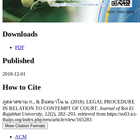
Downloads
PDF
Published
2018-12-01
How to Cite
ภูตลาดขาม ก., & อินทมาโน น. (2018). LEGAL PROCEDURE
IN RELATION TO CONTEMPT OF COURT.
Journal of Roi Et
Rajabhat University
,
12
(2), 282–293. retrieved from https://so03.tci-
thaijo.org/index.php/reru/article/view/165283
More Citation Formats
ACM