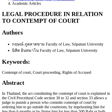
Academic Articles
LEGAL PROCEDURE IN RELATION
TO CONTEMPT OF COURT
Authors
กฤษณ์ ภูตลาดขาม
Faculty of Law, Sripatum University
นิสิต อินทมาโน
Faculty of Law, Sripatum University
Keywords:
Contempt of court, Court proceeding, Rights of Accused
Abstract
In Thailand, the act constituting the contempt of court is explained in
the Civil Procedural Code section 30 to 32 and section 33 allows a
judge to punish a person who commits contempt of court by
ordering him to go outside the courtroom, by imprisoning him for
less than 6 months or by fining him for less than 500 Baht or both.