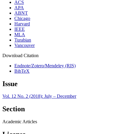
ACS
APA
ABNT
Chicago
Harvard
IEEE
MLA
Turabian
Vancouver
Download Citation
Endnote/Zotero/Mendeley (RIS)
BibTeX
Issue
Vol. 12 No. 2 (2018): July – December
Section
Academic Articles