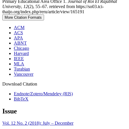
Primary Educational Area Office 1.
Journal of Roi Et Rajabhat
University
,
12
(2), 55–67. retrieved from https://so03.tci-
thaijo.org/index.php/reru/article/view/165191
More Citation Formats
ACM
ACS
APA
ABNT
Chicago
Harvard
IEEE
MLA
Turabian
Vancouver
Download Citation
Endnote/Zotero/Mendeley (RIS)
BibTeX
Issue
Vol. 12 No. 2 (2018): July – December