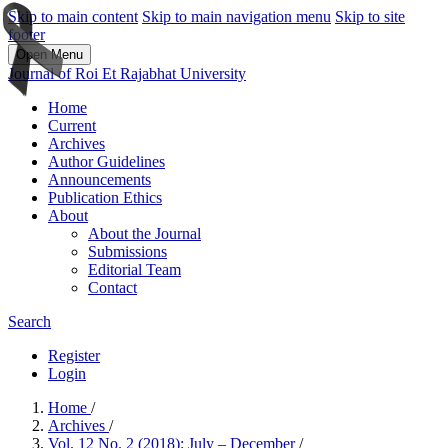
Skip to main content
Skip to main navigation menu
Skip to site
footer
Open Menu
Journal of Roi Et Rajabhat University
Home
Current
Archives
Author Guidelines
Announcements
Publication Ethics
About
About the Journal
Submissions
Editorial Team
Contact
Search
Register
Login
Home
/
Archives
/
Vol. 12 No. 2 (2018): July – December
/