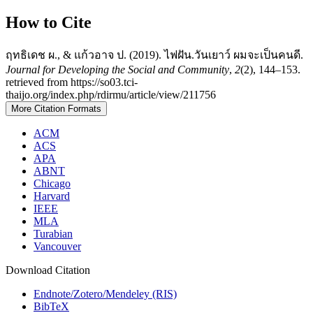
How to Cite
ฤทธิเดช ผ., & แก้วอาจ ป. (2019). ไฟฝัน.วันเยาว์ ผมจะเป็นคนดี.
Journal for Developing the Social and Community
,
2
(2), 144–153.
retrieved from https://so03.tci-
thaijo.org/index.php/rdirmu/article/view/211756
More Citation Formats
ACM
ACS
APA
ABNT
Chicago
Harvard
IEEE
MLA
Turabian
Vancouver
Download Citation
Endnote/Zotero/Mendeley (RIS)
BibTeX