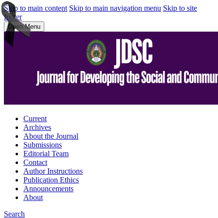
Skip to main content
Skip to main navigation menu
Skip to site
footer
Open Menu
Current
Archives
About the Journal
Submissions
Editorial Team
Contact
Author Instructions
Publication Ethics
Announcements
About
Search