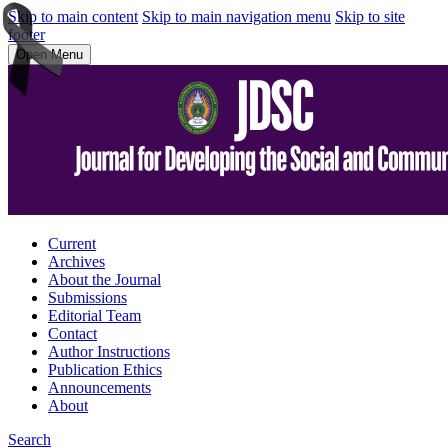
Skip to main content
Skip to main navigation menu
Skip to site
footer
Open Menu
Current
Archives
About the Journal
Submissions
Editorial Team
Contact
Author Instructions
Publication Ethics
Announcements
About
Search