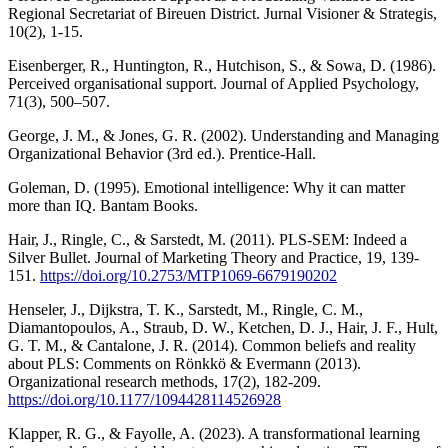
Regional Secretariat of Bireuen District. Jurnal Visioner & Strategis,
10(2), 1-15.
Eisenberger, R., Huntington, R., Hutchison, S., & Sowa, D. (1986).
Perceived organisational support. Journal of Applied Psychology,
71(3), 500–507.
George, J. M., & Jones, G. R. (2002). Understanding and Managing
Organizational Behavior (3rd ed.). Prentice-Hall.
Goleman, D. (1995). Emotional intelligence: Why it can matter
more than IQ. Bantam Books.
Hair, J., Ringle, C., & Sarstedt, M. (2011). PLS-SEM: Indeed a
Silver Bullet. Journal of Marketing Theory and Practice, 19, 139-
151.
https://doi.org/10.2753/MTP1069-6679190202
Henseler, J., Dijkstra, T. K., Sarstedt, M., Ringle, C. M.,
Diamantopoulos, A., Straub, D. W., Ketchen, D. J., Hair, J. F., Hult,
G. T. M., & Cantalone, J. R. (2014). Common beliefs and reality
about PLS: Comments on Rönkkö & Evermann (2013).
Organizational research methods, 17(2), 182-209.
https://doi.org/10.1177/1094428114526928
Klapper, R. G., & Fayolle, A. (2023). A transformational learning