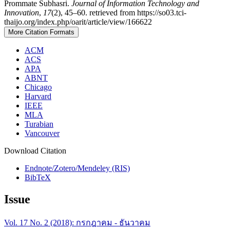
Prommate Subhasri.
Journal of Information Technology and
Innovation
,
17
(2), 45–60. retrieved from https://so03.tci-
thaijo.org/index.php/oarit/article/view/166622
More Citation Formats
ACM
ACS
APA
ABNT
Chicago
Harvard
IEEE
MLA
Turabian
Vancouver
Download Citation
Endnote/Zotero/Mendeley (RIS)
BibTeX
Issue
Vol. 17 No. 2 (2018): กรกฎาคม - ธันวาคม