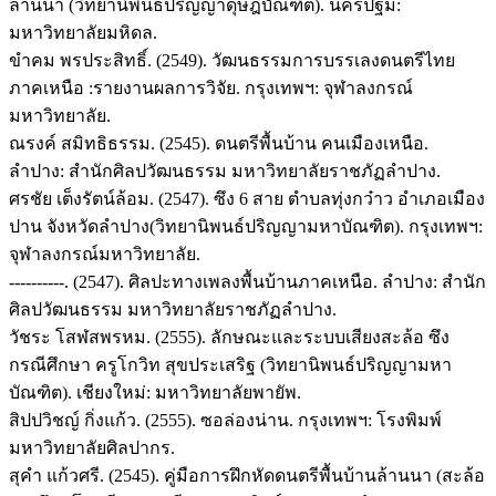
ล้านนา (วิทยานิพนธ์ปริญญาดุษฎีบัณฑิต). นครปฐม:
มหาวิทยาลัยมหิดล.
ขำคม พรประสิทธิ์. (2549). วัฒนธรรมการบรรเลงดนตรีไทย
ภาคเหนือ :รายงานผลการวิจัย. กรุงเทพฯ: จุฬาลงกรณ์
มหาวิทยาลัย.
ณรงค์ สมิทธิธรรม. (2545). ดนตรีพื้นบ้าน คนเมืองเหนือ.
ลำปาง: สำนักศิลปวัฒนธรรม มหาวิทยาลัยราชภัฏลำปาง.
ศรชัย เต็งรัตน์ล้อม. (2547). ซึง 6 สาย ตำบลทุ่งกว๋าว อำเภอเมือง
ปาน จังหวัดลำปาง(วิทยานิพนธ์ปริญญามหาบัณฑิต). กรุงเทพฯ:
จุฬาลงกรณ์มหาวิทยาลัย.
----------. (2547). ศิลปะทางเพลงพื้นบ้านภาคเหนือ. ลำปาง: สำนัก
ศิลปวัฒนธรรม มหาวิทยาลัยราชภัฏลำปาง.
วัชระ โสฬสพรหม. (2555). ลักษณะและระบบเสียงสะล้อ ซึง
กรณีศึกษา ครูโกวิท สุขประเสริฐ (วิทยานิพนธ์ปริญญามหา
บัณฑิต). เชียงใหม่: มหาวิทยาลัยพายัพ.
สิปปวิชญ์ กิ่งแก้ว. (2555). ซอล่องน่าน. กรุงเทพฯ: โรงพิมพ์
มหาวิทยาลัยศิลปากร.
สุคำ แก้วศรี. (2545). คู่มือการฝึกหัดดนตรีพื้นบ้านล้านนา (สะล้อ