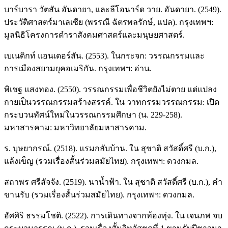
บาร์บารา วัตสัน อันดายา, และลีโอนาร์ด วาย. อันดายา. (2549).
ประวัติศาสตร์มาเลเซีย (พรรณี ฉัตรพลรักษ์, แปล). กรุงเทพฯ:
มูลนิธิโครงการตำราสังคมศาสตร์และมนุษยศาสตร์.
เบเนดิกท์ แอนเดอร์สัน. (2553). ในกระจก: วรรณกรรมและ
การเมืองสยามยุคอเมริกัน. กรุงเทพฯ: อ่าน.
พิเชฐ แสงทอง. (2550). วรรณกรรมเพื่อชีวิตยังไม่ตาย แต่แปลง
กายเป็นวรรณกรรมสร้างสรรค์. ใน วาทกรรมวรรณกรรม: เปิด
กระบวนทัศน์ใหม่ในวรรณกรรมศึกษา (น. 229-258).
มหาสารคาม: มหาวิทยาลัยมหาสารคาม.
ร. บุษยากรณ์. (2518). แรมกลับบ้าน. ใน สุชาติ สวัสดิ์ศรี (บ.ก.),
แล้งเข็ญ (รวมเรื่องสั้นร่วมสมัยไทย). กรุงเทพฯ: ดวงกมล.
สถาพร ศรีสัจจัง. (2519). นาน้ำฟ้า. ใน สุชาติ สวัสดิ์ศรี (บ.ก.), คำ
ขานรับ (รวมเรื่องสั้นร่วมสมัยไทย). กรุงเทพฯ: ดวงกมล.
อัศศิริ ธรรมโชติ. (2522). การเดินทางจากท้องทุ่ง. ใน เจนภพ จบ