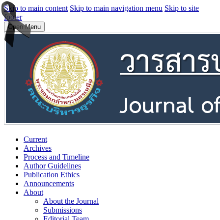
Skip to main content
Skip to main navigation menu
Skip to site
footer
Open Menu
Current
Archives
Process and Timeline
Author Guidelines
Publication Ethics
Announcements
About
About the Journal
Submissions
Editorial Team