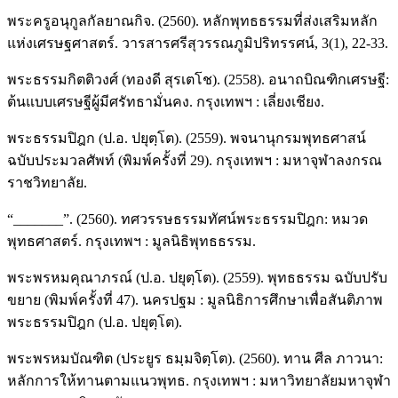
พระครูอนุกูลกัลยาณกิจ. (2560). หลักพุทธธรรมที่ส่งเสริมหลัก
แห่งเศรษฐศาสตร์. วารสารศรีสุวรรณภูมิปริทรรศน์, 3(1), 22-33.
พระธรรมกิตติวงศ์ (ทองดี สุรเตโช). (2558). อนาถบิณฑิกเศรษฐี:
ต้นแบบเศรษฐีผู้มีศรัทธามั่นคง. กรุงเทพฯ : เลี่ยงเชียง.
พระธรรมปิฎก (ป.อ. ปยุตฺโต). (2559). พจนานุกรมพุทธศาสน์
ฉบับประมวลศัพท์ (พิมพ์ครั้งที่ 29). กรุงเทพฯ : มหาจุฬาลงกรณ
ราชวิทยาลัย.
“_______”. (2560). ทศวรรษธรรมทัศน์พระธรรมปิฎก: หมวด
พุทธศาสตร์. กรุงเทพฯ : มูลนิธิพุทธธรรม.
พระพรหมคุณาภรณ์ (ป.อ. ปยุตฺโต). (2559). พุทธธรรม ฉบับปรับ
ขยาย (พิมพ์ครั้งที่ 47). นครปฐม : มูลนิธิการศึกษาเพื่อสันติภาพ
พระธรรมปิฎก (ป.อ. ปยุตฺโต).
พระพรหมบัณฑิต (ประยูร ธมฺมจิตฺโต). (2560). ทาน ศีล ภาวนา:
หลักการให้ทานตามแนวพุทธ. กรุงเทพฯ : มหาวิทยาลัยมหาจุฬา